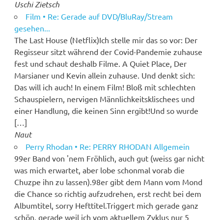
Uschi Zietsch
Film • Re: Gerade auf DVD/BluRay/Stream
gesehen...
The Last House (Netflix)Ich stelle mir das so vor: Der
Regisseur sitzt während der Covid-Pandemie zuhause
fest und schaut deshalb Filme. A Quiet Place, Der
Marsianer und Kevin allein zuhause. Und denkt sich:
Das will ich auch! In einem Film! Bloß mit schlechten
Schauspielern, nervigen Männlichkeitsklischees und
einer Handlung, die keinen Sinn ergibt!Und so wurde
[…]
Naut
Perry Rhodan • Re: PERRY RHODAN Allgemein
99er Band von 'nem Fröhlich, auch gut (weiss gar nicht
was mich erwartet, aber lobe schonmal vorab die
Chuzpe ihn zu lassen).98er gibt dem Mann vom Mond
die Chance so richtig aufzudrehen, erst recht bei dem
Albumtitel, sorry Hefttitel.Triggert mich gerade ganz
schön, gerade weil ich vom aktuellem Zyklus nur 5