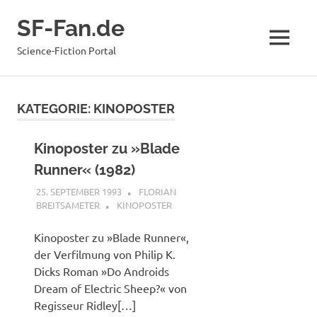
Zum
SF-Fan.de
Inhalt
springen
MENÜ
Science-Fiction Portal
KATEGORIE:
KINOPOSTER
Kinoposter zu »Blade
Runner« (1982)
25. SEPTEMBER 1993
FLORIAN
BREITSAMETER
KINOPOSTER
Kinoposter zu »Blade Runner«,
der Verfilmung von Philip K.
Dicks Roman »Do Androids
Dream of Electric Sheep?« von
Regisseur Ridley[…]