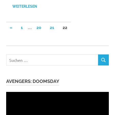
WEITERLESEN
Seitennummerierung
…
VORHERIGE
«
1
20
21
22
BEITRÄGE
der
Beiträge
Suchen
SUCHEN
nach:
AVENGERS: DOOMSDAY
Video-
Player