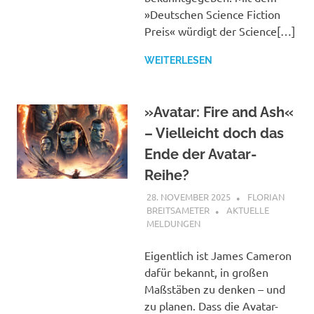
»Deutschen Science Fiction
Preis« würdigt der Science[…]
WEITERLESEN
»Avatar: Fire and Ash«
– Vielleicht doch das
Ende der Avatar-
Reihe?
28. NOVEMBER 2025
FLORIAN
BREITSAMETER
AKTUELLE
MELDUNGEN
Eigentlich ist James Cameron
dafür bekannt, in großen
Maßstäben zu denken – und
zu planen. Dass die Avatar-