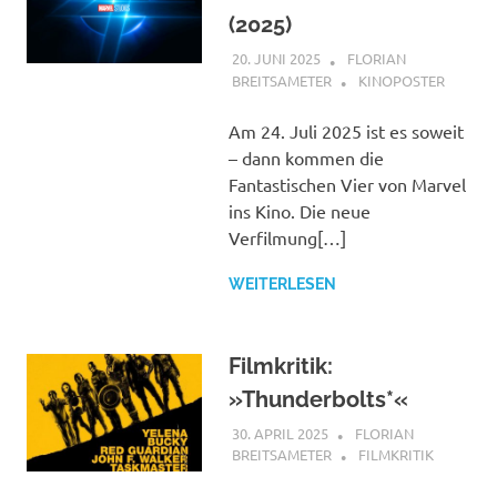
(2025)
20. JUNI 2025
FLORIAN
BREITSAMETER
KINOPOSTER
Am 24. Juli 2025 ist es soweit
– dann kommen die
Fantastischen Vier von Marvel
ins Kino. Die neue
Verfilmung[…]
WEITERLESEN
Filmkritik:
»Thunderbolts*«
30. APRIL 2025
FLORIAN
BREITSAMETER
FILMKRITIK