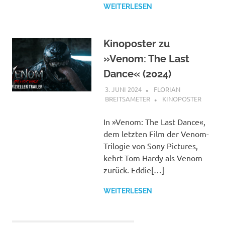
WEITERLESEN
Kinoposter zu
»Venom: The Last
Dance« (2024)
3. JUNI 2024
FLORIAN
BREITSAMETER
KINOPOSTER
In »Venom: The Last Dance«,
dem letzten Film der Venom-
Trilogie von Sony Pictures,
kehrt Tom Hardy als Venom
zurück. Eddie[…]
WEITERLESEN