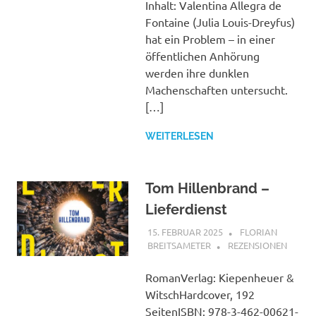
Inhalt: Valentina Allegra de
Fontaine (Julia Louis-Dreyfus)
hat ein Problem – in einer
öffentlichen Anhörung
werden ihre dunklen
Machenschaften untersucht.
[…]
WEITERLESEN
Tom Hillenbrand –
Lieferdienst
15. FEBRUAR 2025
FLORIAN
BREITSAMETER
REZENSIONEN
RomanVerlag: Kiepenheuer &
WitschHardcover, 192
SeitenISBN: 978-3-462-00621-