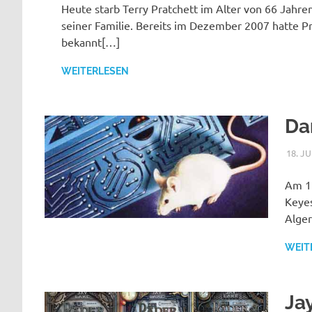
Heute starb Terry Pratchett im Alter von 66 Jahre
seiner Familie. Bereits im Dezember 2007 hatte P
bekannt[…]
WEITERLESEN
Da
18. J
Am 15
Keyes
Alge
WEIT
Ja