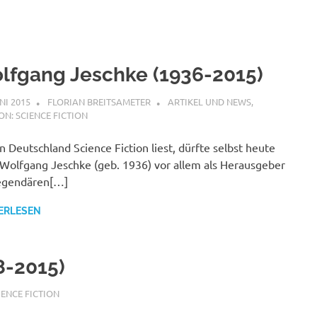
lfgang Jeschke (1936-2015)
UNI 2015
FLORIAN BREITSAMETER
ARTIKEL UND NEWS
,
ON: SCIENCE FICTION
n Deutschland Science Fiction liest, dürfte selbst heute
Wolfgang Jeschke (geb. 1936) vor allem als Herausgeber
legendären[…]
ERLESEN
8-2015)
IENCE FICTION