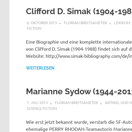
Clifford D. Simak (1904-198
6. OKTOBER 2013
FLORIAN BREITSAMETER
LEXIKON: 
FICTION
Eine Biographie und eine komplette internationale 
von Clifford D. Simak (1904-1988) findet sich auf d
Website: http://www.simak-bibliography.com/de/i
WEITERLESEN
Marianne Sydow (1944-201
1. JULI 2013
FLORIAN BREITSAMETER
ARTIKEL UND 
SCIENCE FICTION
Wie erst jetzt bekannt wurde, verstarb die SF-Aut
ehemalige PERRY RHODAN-Teamautorin Mariann