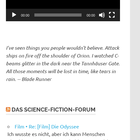
00:00
00:00
I've seen things you people wouldn't believe. Attack
ships on fire off the shoulder of Orion. I watched C-
beams glitter in the dark near the Tannhäuser Gate.
All those moments will be lost in time, like tears in
rain. -- Blade Runner
DAS SCIENCE-FICTION-FORUM
Film • Re: [Film] Die Odyssee
Ich wusste es nicht, aber ich kann Menschen