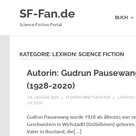
Zum
SF-Fan.de
Inhalt
BUCH
springen
Science-Fiction Portal
KATEGORIE:
LEXIKON: SCIENCE FICTION
Autorin: Gudrun Pausewan
(1928-2020)
24. JANUAR 2020
FLORIAN BREITSAMETER
LEXIKON: 
FICTION
Gudrun Pausewang wurde 1928 als ältestes von s
Geschwistern in Wichstadtl (Ostböhmen) geboren. 1
Vater in Russland, die[…]