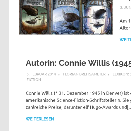
2. JUN
Am 1.
Alter
WEIT
Autorin: Connie Willis (194
5. FEBRUAR 2014
FLORIAN BREITSAMETER
LEXIKON: 
FICTION
Connie Willis (* 31. Dezember 1945 in Denver) ist 
amerikanische Science-Fiction-Schriftstellerin. Si
zahlreiche Preise, darunter elf Hugo-Awards und[
WEITERLESEN