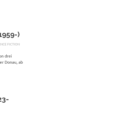
1959-)
ENCE FICTION
on drei
er Donau, ab
23-