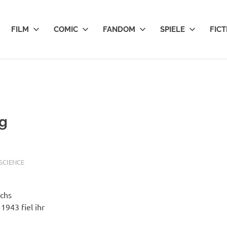
FILM
COMIC
FANDOM
SPIELE
FICT
g
SCIENCE
echs
943 fiel ihr