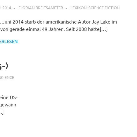
I 2014
FLORIAN BREITSAMETER
LEXIKON: SCIENCE FICTION
 Juni 2014 starb der amerikanische Autor Jay Lake im
 von gerade einmal 49 Jahren. Seit 2008 hatte[…]
ERLESEN
5-)
SCIENCE
eine US-
e gewann
…]