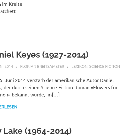
n im Kreise
ratchett
niel Keyes (1927-2014)
UNI 2014
FLORIAN BREITSAMETER
LEXIKON: SCIENCE FICTION
. Juni 2014 verstarb der amerikanische Autor Daniel
, der durch seinen Science-Fiction-Roman »Flowers for
rnon« bekannt wurde, im[…]
ERLESEN
y Lake (1964-2014)