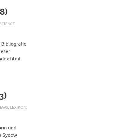
8)
SCIENCE
Bibliografie
ieser
ndex.html
3)
NEWS
,
LEXIKON:
orin und
e Sydow