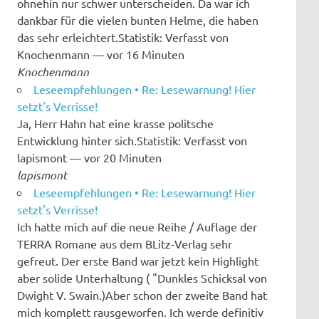
ohnehin nur schwer unterscheiden. Da war ich
dankbar für die vielen bunten Helme, die haben
das sehr erleichtert.Statistik: Verfasst von
Knochenmann — vor 16 Minuten
Knochenmann
Leseempfehlungen • Re: Lesewarnung! Hier
setzt's Verrisse!
Ja, Herr Hahn hat eine krasse politsche
Entwicklung hinter sich.Statistik: Verfasst von
lapismont — vor 20 Minuten
lapismont
Leseempfehlungen • Re: Lesewarnung! Hier
setzt's Verrisse!
Ich hatte mich auf die neue Reihe / Auflage der
TERRA Romane aus dem BLitz-Verlag sehr
gefreut. Der erste Band war jetzt kein Highlight
aber solide Unterhaltung ( "Dunkles Schicksal von
Dwight V. Swain.)Aber schon der zweite Band hat
mich komplett rausgeworfen. Ich werde definitiv