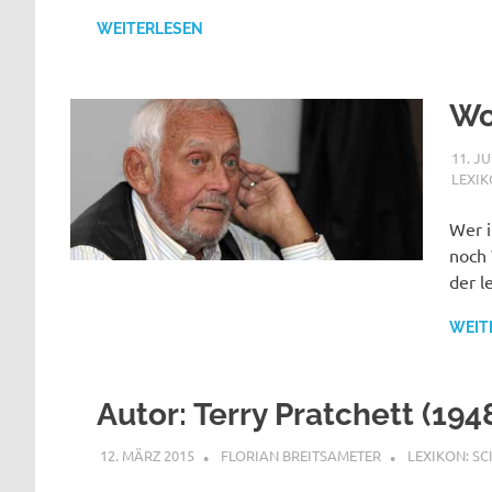
WEITERLESEN
Wo
11. J
LEXIK
Wer i
noch 
der 
WEIT
Autor: Terry Pratchett (194
12. MÄRZ 2015
FLORIAN BREITSAMETER
LEXIKON: SC