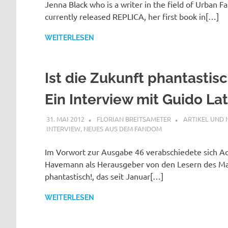
Jenna Black who is a writer in the field of Urban Fa
currently released REPLICA, her first book in[…]
WEITERLESEN
Ist die Zukunft phantastisc
Ein Interview mit Guido La
31. MAI 2012
FLORIAN BREITSAMETER
ARTIKEL UND
INTERVIEW
,
NEUES AUS DEM FANDOM
Im Vorwort zur Ausgabe 46 verabschiedete sich A
Havemann als Herausgeber von den Lesern des M
phantastisch!, das seit Januar[…]
WEITERLESEN