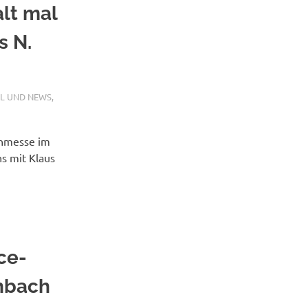
lt mal
s N.
EL UND NEWS
,
chmesse im
s mit Klaus
ce-
chbach