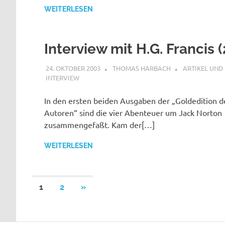
WEITERLESEN
Interview mit H.G. Francis 
24. OKTOBER 2003
THOMAS HARBACH
ARTIKEL UND
INTERVIEW
In den ersten beiden Ausgaben der „Goldedition d
Autoren“ sind die vier Abenteuer um Jack Norton
zusammengefaßt. Kam der[…]
WEITERLESEN
Seitennummerierung
NÄCHSTE
1
2
»
BEITRÄGE
der