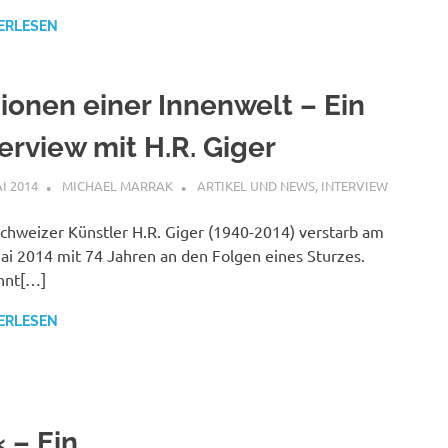
ERLESEN
sionen einer Innenwelt – Ein
erview mit H.R. Giger
AI 2014
MICHAEL MARRAK
ARTIKEL UND NEWS
,
INTERVIEW
chweizer Künstler H.R. Giger (1940-2014) verstarb am
ai 2014 mit 74 Jahren an den Folgen eines Sturzes.
nnt[…]
ERLESEN
 – Ein