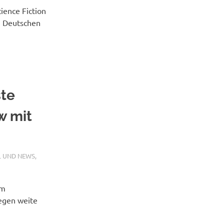
ience Fiction
n Deutschen
ste
w mit
L UND NEWS
,
em
egen weite