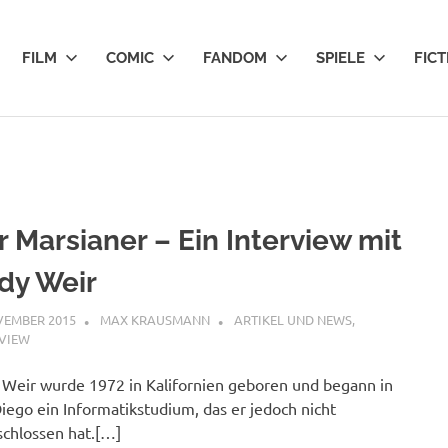
FILM
COMIC
FANDOM
SPIELE
FICT
r Marsianer – Ein Interview mit
dy Weir
VEMBER 2015
MAX KRAUSMANN
ARTIKEL UND NEWS
,
RVIEW
Weir wurde 1972 in Kalifornien geboren und begann in
iego ein Informatikstudium, das er jedoch nicht
chlossen hat.[…]