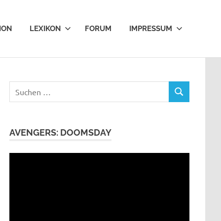
ION
LEXIKON
FORUM
IMPRESSUM
Suchen
SUCHEN
nach:
AVENGERS: DOOMSDAY
Video-
Player