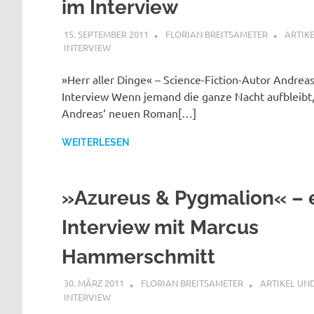
im Interview
15. SEPTEMBER 2011
FLORIAN BREITSAMETER
ARTIK
INTERVIEW
»Herr aller Dinge« – Science-Fiction-Autor Andrea
Interview Wenn jemand die ganze Nacht aufbleibt
Andreas‘ neuen Roman[…]
WEITERLESEN
»Azureus & Pygmalion« – 
Interview mit Marcus
Hammerschmitt
30. MÄRZ 2011
FLORIAN BREITSAMETER
ARTIKEL UN
INTERVIEW