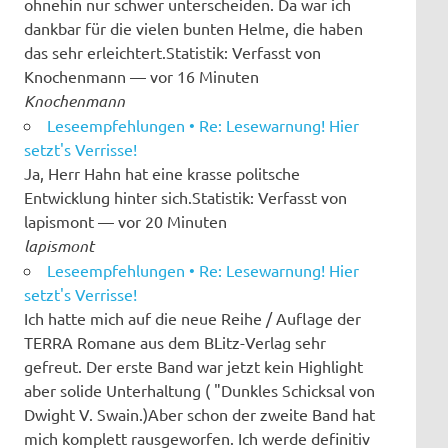
ohnehin nur schwer unterscheiden. Da war ich
dankbar für die vielen bunten Helme, die haben
das sehr erleichtert.Statistik: Verfasst von
Knochenmann — vor 16 Minuten
Knochenmann
Leseempfehlungen • Re: Lesewarnung! Hier
setzt's Verrisse!
Ja, Herr Hahn hat eine krasse politsche
Entwicklung hinter sich.Statistik: Verfasst von
lapismont — vor 20 Minuten
lapismont
Leseempfehlungen • Re: Lesewarnung! Hier
setzt's Verrisse!
Ich hatte mich auf die neue Reihe / Auflage der
TERRA Romane aus dem BLitz-Verlag sehr
gefreut. Der erste Band war jetzt kein Highlight
aber solide Unterhaltung ( "Dunkles Schicksal von
Dwight V. Swain.)Aber schon der zweite Band hat
mich komplett rausgeworfen. Ich werde definitiv