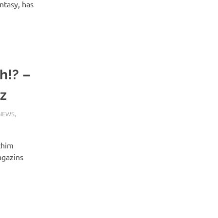
ntasy, has
h!? –
tz
 NEWS
,
chim
agazins