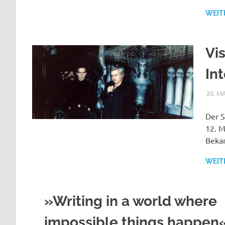
WEIT
Vi
Int
20. M
Der S
12. M
Beka
WEIT
»Writing in a world where
impossible things happen«