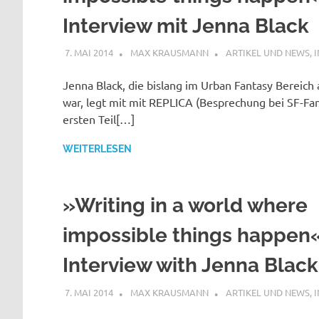
Interview mit Jenna Black
7. MAI 2014
MAX KRAUSMANN
ARTIKEL UND NEWS
,
Jenna Black, die bislang im Urban Fantasy Bereich
war, legt mit mit REPLICA (Besprechung bei SF-Fa
ersten Teil[…]
WEITERLESEN
»Writing in a world where
impossible things happen«
Interview with Jenna Black
7. MAI 2014
MAX KRAUSMANN
ARTIKEL UND NEWS
,