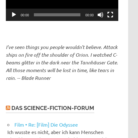
00:00
00:00
I've seen things you people wouldn't believe. Attack
ships on fire off the shoulder of Orion. I watched C-
beams glitter in the dark near the Tannhäuser Gate.
All those moments will be lost in time, like tears in
rain. -- Blade Runner
DAS SCIENCE-FICTION-FORUM
Film • Re: [Film] Die Odyssee
Ich wusste es nicht, aber ich kann Menschen