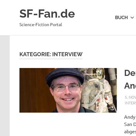
Zum
SF-Fan.de
Inhalt
BUCH
springen
Science-Fiction Portal
KATEGORIE:
INTERVIEW
De
An
5. NO
INTE
Andy 
San D
abges