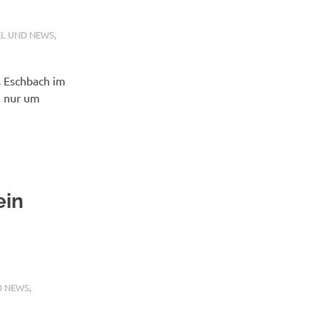
EL UND NEWS
,
s Eschbach im
, nur um
ein
D NEWS
,