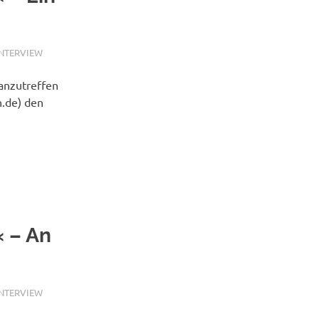
INTERVIEW
 anzutreffen
n.de) den
 – An
INTERVIEW