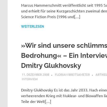
Marcus Hammerschmitt veröffentlicht seit 1995 Sc
und erhielt für seine Kurzgeschichten zweimal de
Science Fiction Preis (1996 und[…]
WEITERLESEN
»Wir sind unsere schlimm
Bedrohung« – Ein Intervie
Dmitry Glukhovsky
11. DEZEMBER 2008
FLORIAN BREITSAMETER
ARTIKE
INTERVIEW
Dmitry Glukhovsky Es ist das Jahr 2033. Nach ein
verheerenden Krieg mit Nuklear- und Biowaffen li
Teile der Welt[…]