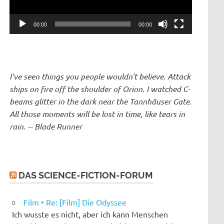
00:00
00:00
I've seen things you people wouldn't believe. Attack
ships on fire off the shoulder of Orion. I watched C-
beams glitter in the dark near the Tannhäuser Gate.
All those moments will be lost in time, like tears in
rain. -- Blade Runner
DAS SCIENCE-FICTION-FORUM
Film • Re: [Film] Die Odyssee
Ich wusste es nicht, aber ich kann Menschen