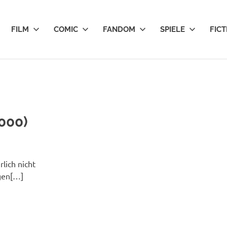
FILM
COMIC
FANDOM
SPIELE
FICT
2000)
lich nicht
lgen[…]