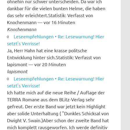
ohnehin nur schwer unterscheiden. Da war ich
dankbar für die vielen bunten Helme, die haben
das sehr erleichtert.Statistik: Verfasst von
Knochenmann — vor 16 Minuten
Knochenmann
Leseempfehlungen • Re: Lesewarnung! Hier
setzt's Verrisse!
Ja, Herr Hahn hat eine krasse politsche
Entwicklung hinter sich.Statistik: Verfasst von
lapismont — vor 20 Minuten
lapismont
Leseempfehlungen • Re: Lesewarnung! Hier
setzt's Verrisse!
Ich hatte mich auf die neue Reihe / Auflage der
TERRA Romane aus dem BLitz-Verlag sehr
gefreut. Der erste Band war jetzt kein Highlight
aber solide Unterhaltung ( "Dunkles Schicksal von
Dwight V. Swain.)Aber schon der zweite Band hat
mich komplett rausgeworfen. Ich werde definitiv