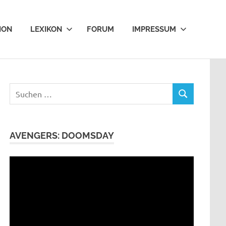
ION
LEXIKON
FORUM
IMPRESSUM
Suchen
SUCHEN
nach:
AVENGERS: DOOMSDAY
Video-
Player