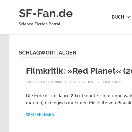
Zum
SF-Fan.de
Inhalt
BUCH
springen
Science-Fiction Portal
SCHLAGWORT:
ALGEN
Filmkritik: »Red Planet« (
28. NOVEMBER 2000
TORSTEN DEWI
FILMKRITIK
Die Erde ist im Jahre 20xx (konnte ich mir nun wahr
merken) ökologisch im Eimer. Mit Hilfe von Blaua
WEITERLESEN