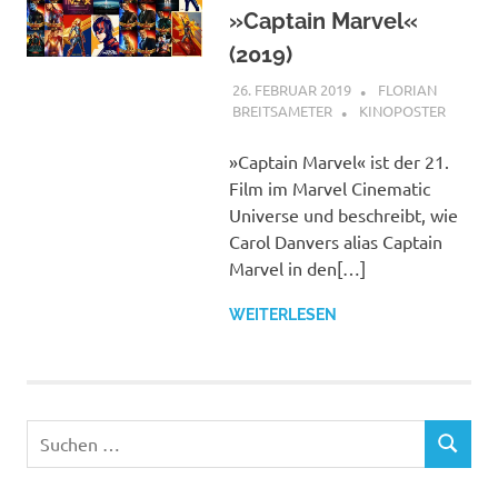
»Captain Marvel«
(2019)
26. FEBRUAR 2019
FLORIAN
BREITSAMETER
KINOPOSTER
»Captain Marvel« ist der 21.
Film im Marvel Cinematic
Universe und beschreibt, wie
Carol Danvers alias Captain
Marvel in den[…]
WEITERLESEN
Suchen
SUCHEN
nach: