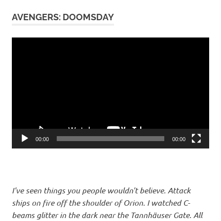
AVENGERS: DOOMSDAY
Video-
Player
00:00
00:00
I've seen things you people wouldn't believe. Attack
ships on fire off the shoulder of Orion. I watched C-
beams glitter in the dark near the Tannhäuser Gate. All