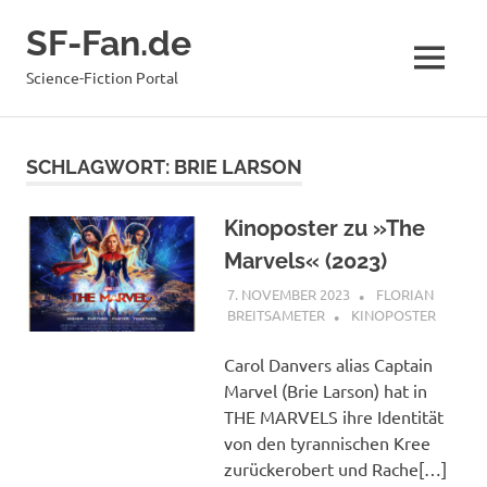
Zum
SF-Fan.de
Inhalt
springen
MENÜ
Science-Fiction Portal
SCHLAGWORT:
BRIE LARSON
Kinoposter zu »The
Marvels« (2023)
7. NOVEMBER 2023
FLORIAN
BREITSAMETER
KINOPOSTER
Carol Danvers alias Captain
Marvel (Brie Larson) hat in
THE MARVELS ihre Identität
von den tyrannischen Kree
zurückerobert und Rache[…]