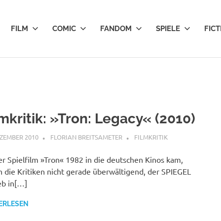
FILM
COMIC
FANDOM
SPIELE
FICT
lmkritik: »Tron: Legacy« (2010)
EZEMBER 2010
FLORIAN BREITSAMETER
FILMKRITIK
er Spielfilm »Tron« 1982 in die deutschen Kinos kam,
 die Kritiken nicht gerade überwältigend, der SPIEGEL
eb in[…]
ERLESEN