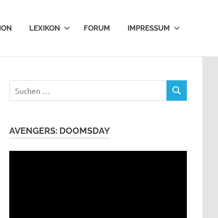
ION
LEXIKON
FORUM
IMPRESSUM
Suchen
SUCHEN
nach:
AVENGERS: DOOMSDAY
Video-
Player