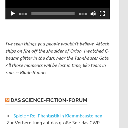
00:00
00:00
I've seen things you people wouldn't believe. Attack
ships on fire off the shoulder of Orion. I watched C-
beams glitter in the dark near the Tannhäuser Gate.
All those moments will be lost in time, like tears in
rain. -- Blade Runner
DAS SCIENCE-FICTION-FORUM
Spiele • Re: Phantastik in Klemmbausteinen
Zur Vorbereitung auf das große Set: das GWP