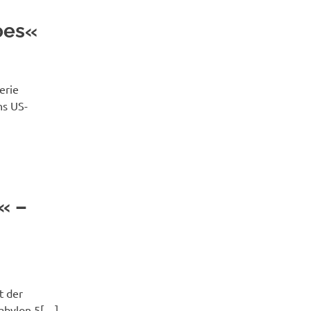
roes«
erie
ns US-
« –
t der
Babylon 5[…]