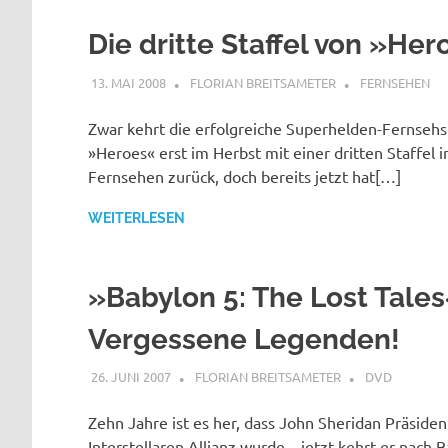
Die dritte Staffel von »He
13. MAI 2008
FLORIAN BREITSAMETER
FERNSEHEN
Zwar kehrt die erfolgreiche Superhelden-Fernsehs
»Heroes« erst im Herbst mit einer dritten Staffel i
Fernsehen zurück, doch bereits jetzt hat[…]
WEITERLESEN
»Babylon 5: The Lost Tales
Vergessene Legenden!
26. JUNI 2007
FLORIAN BREITSAMETER
DVD
Zehn Jahre ist es her, dass John Sheridan Präsiden
Interstellaren Allianz wurde – jetzt kehrt er nach 