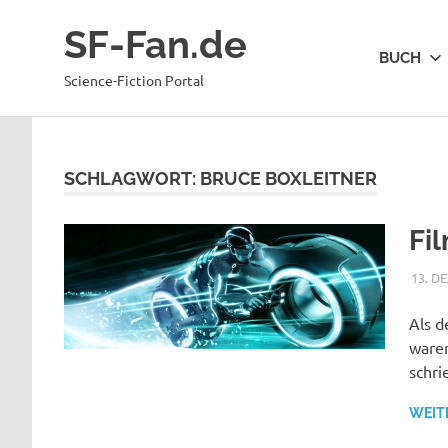
Zum
SF-Fan.de
Inhalt
BUCH
springen
Science-Fiction Portal
SCHLAGWORT:
BRUCE BOXLEITNER
Fi
13. D
Als d
waren
schri
WEIT