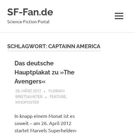
Zum
SF-Fan.de
Inhalt
springen
MENÜ
Science-Fiction Portal
SCHLAGWORT:
CAPTAINN AMERICA
Das deutsche
Hauptplakat zu »The
Avengers«
28. MÄRZ 2012
FLORIAN
BREITSAMETER
FEATURE
,
KINOPOSTER
In knapp einem Monat ist es
soweit – am 26. April 2012
startet Marvels Superhelden-