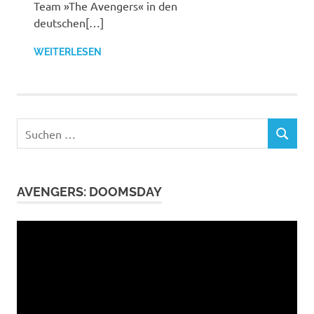
Team »The Avengers« in den
deutschen[…]
WEITERLESEN
Suchen
SUCHEN
nach:
AVENGERS: DOOMSDAY
Video-
Player