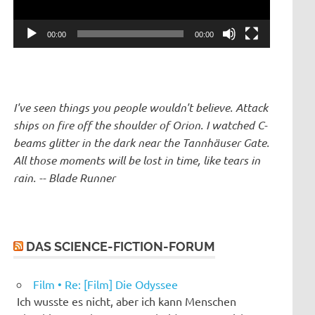
00:00
00:00
I've seen things you people wouldn't believe. Attack
ships on fire off the shoulder of Orion. I watched C-
beams glitter in the dark near the Tannhäuser Gate.
All those moments will be lost in time, like tears in
rain. -- Blade Runner
DAS SCIENCE-FICTION-FORUM
Film • Re: [Film] Die Odyssee
Ich wusste es nicht, aber ich kann Menschen