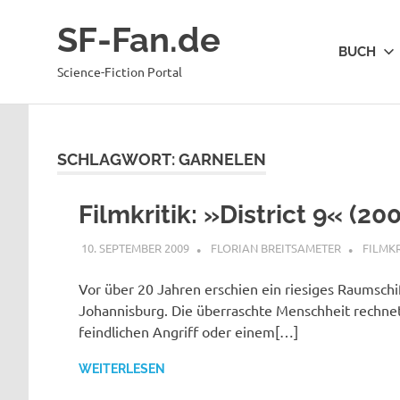
Zum
SF-Fan.de
Inhalt
BUCH
springen
Science-Fiction Portal
SCHLAGWORT:
GARNELEN
Filmkritik: »District 9« (20
10. SEPTEMBER 2009
FLORIAN BREITSAMETER
FILMKR
Vor über 20 Jahren erschien ein riesiges Raumschi
Johannisburg. Die überraschte Menschheit rechne
feindlichen Angriff oder einem[…]
WEITERLESEN