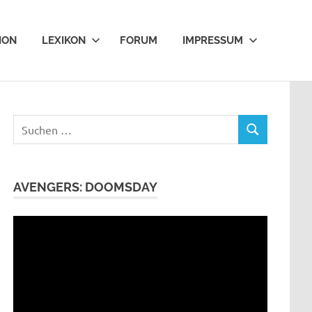
ION
LEXIKON
FORUM
IMPRESSUM
Suchen
SUCHEN
nach:
AVENGERS: DOOMSDAY
Video-
Player