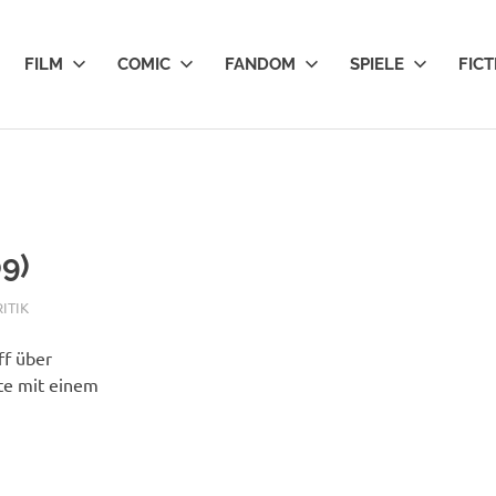
FILM
COMIC
FANDOM
SPIELE
FICT
09)
ITIK
ff über
te mit einem