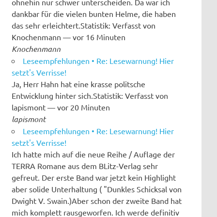
ohnehin nur schwer unterscheiden. Da war ich
dankbar für die vielen bunten Helme, die haben
das sehr erleichtert.Statistik: Verfasst von
Knochenmann — vor 16 Minuten
Knochenmann
Leseempfehlungen • Re: Lesewarnung! Hier
setzt's Verrisse!
Ja, Herr Hahn hat eine krasse politsche
Entwicklung hinter sich.Statistik: Verfasst von
lapismont — vor 20 Minuten
lapismont
Leseempfehlungen • Re: Lesewarnung! Hier
setzt's Verrisse!
Ich hatte mich auf die neue Reihe / Auflage der
TERRA Romane aus dem BLitz-Verlag sehr
gefreut. Der erste Band war jetzt kein Highlight
aber solide Unterhaltung ( "Dunkles Schicksal von
Dwight V. Swain.)Aber schon der zweite Band hat
mich komplett rausgeworfen. Ich werde definitiv