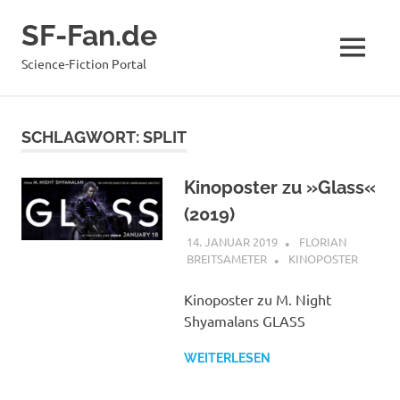
Zum
SF-Fan.de
Inhalt
springen
MENÜ
Science-Fiction Portal
SCHLAGWORT:
SPLIT
Kinoposter zu »Glass«
(2019)
14. JANUAR 2019
FLORIAN
BREITSAMETER
KINOPOSTER
Kinoposter zu M. Night
Shyamalans GLASS
WEITERLESEN