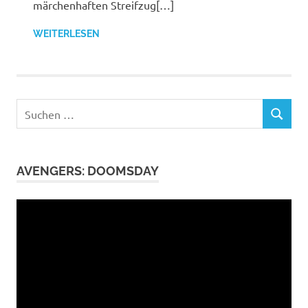
märchenhaften Streifzug[…]
WEITERLESEN
Suchen
SUCHEN
nach:
AVENGERS: DOOMSDAY
Video-
Player