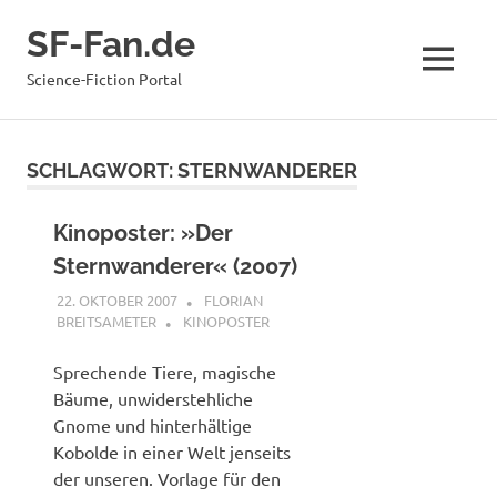
Zum
SF-Fan.de
Inhalt
springen
MENÜ
Science-Fiction Portal
SCHLAGWORT:
STERNWANDERER
Kinoposter: »Der
Sternwanderer« (2007)
22. OKTOBER 2007
FLORIAN
BREITSAMETER
KINOPOSTER
Sprechende Tiere, magische
Bäume, unwiderstehliche
Gnome und hinterhältige
Kobolde in einer Welt jenseits
der unseren. Vorlage für den