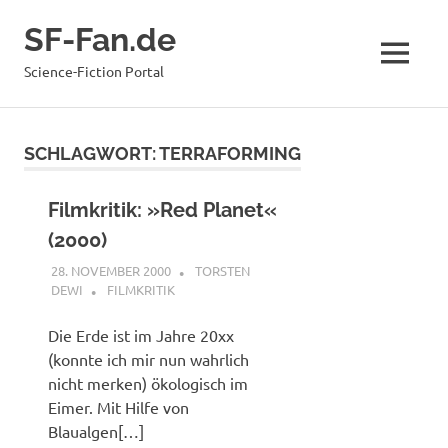
Zum
SF-Fan.de
Inhalt
springen
MENÜ
Science-Fiction Portal
SCHLAGWORT:
TERRAFORMING
Filmkritik: »Red Planet«
(2000)
28. NOVEMBER 2000
TORSTEN
DEWI
FILMKRITIK
Die Erde ist im Jahre 20xx
(konnte ich mir nun wahrlich
nicht merken) ökologisch im
Eimer. Mit Hilfe von
Blaualgen[…]