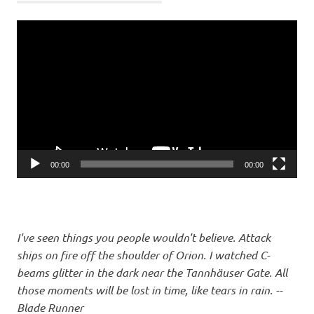
Davis
Video-
Natalia
Player
Reyes
Tim
Miller
00:00
00:00
I've seen things you people wouldn't believe. Attack
ships on fire off the shoulder of Orion. I watched C-
beams glitter in the dark near the Tannhäuser Gate. All
those moments will be lost in time, like tears in rain. --
Blade Runner