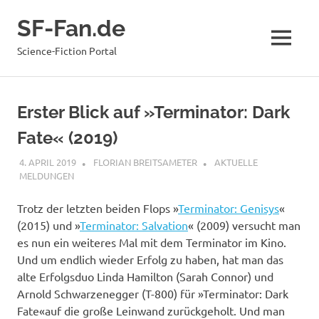
Zum
SF-Fan.de
Inhalt
springen
MENÜ
Science-Fiction Portal
Erster Blick auf »Terminator: Dark
Fate« (2019)
4. APRIL 2019
FLORIAN BREITSAMETER
AKTUELLE
MELDUNGEN
Trotz der letzten beiden Flops »
Terminator: Genisys
«
(2015) und »
Terminator: Salvation
« (2009) versucht man
es nun ein weiteres Mal mit dem Terminator im Kino.
Und um endlich wieder Erfolg zu haben, hat man das
alte Erfolgsduo Linda Hamilton (Sarah Connor) und
Arnold Schwarzenegger (T-800) für »Terminator: Dark
Fate«auf die große Leinwand zurückgeholt. Und man