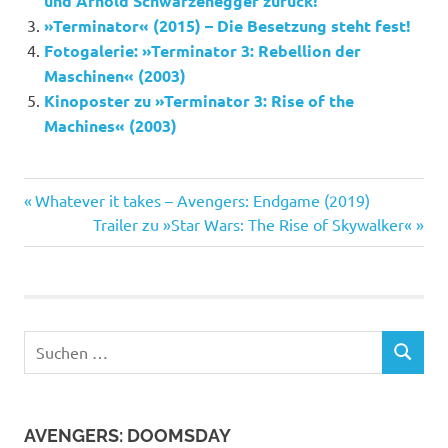
und Arnold Schwarzenegger zurück!
»Terminator« (2015) – Die Besetzung steht fest!
Fotogalerie: »Terminator 3: Rebellion der
Maschinen« (2003)
Kinoposter zu »Terminator 3: Rise of the
Machines« (2003)
Arnold
Vorheriger
Beitragsnavigation
Whatever it takes – Avengers: Endgame (2019)
Schwarzenegger
Beitrag:
Nächster
Trailer zu »Star Wars: The Rise of Skywalker«
David
Beitrag:
Ellison
Gabriel
Luna
Suchen
James
SUCHEN
Cameron
nach:
Linda
Hamilton
AVENGERS: DOOMSDAY
Mackenzie