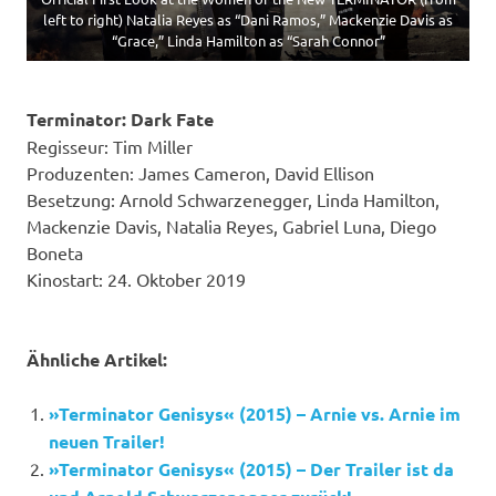
left to right) Natalia Reyes as “Dani Ramos,” Mackenzie Davis as
“Grace,” Linda Hamilton as “Sarah Connor”
Terminator: Dark Fate
Regisseur: Tim Miller
Produzenten: James Cameron, David Ellison
Besetzung: Arnold Schwarzenegger, Linda Hamilton,
Mackenzie Davis, Natalia Reyes, Gabriel Luna, Diego
Boneta
Kinostart: 24. Oktober 2019
Ähnliche Artikel:
»Terminator Genisys« (2015) – Arnie vs. Arnie im
neuen Trailer!
»Terminator Genisys« (2015) – Der Trailer ist da