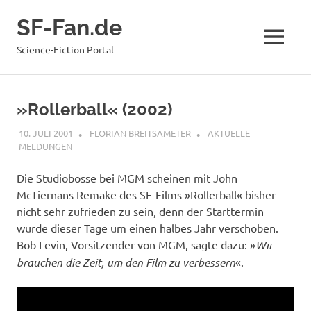
Zum
SF-Fan.de
Inhalt
springen
MENÜ
Science-Fiction Portal
»Rollerball« (2002)
10. JULI 2001
FLORIAN BREITSAMETER
AKTUELLE
MELDUNGEN
Die Studiobosse bei MGM scheinen mit John
McTiernans Remake des SF-Films »Rollerball« bisher
nicht sehr zufrieden zu sein, denn der Starttermin
wurde dieser Tage um einen halbes Jahr verschoben.
Bob Levin, Vorsitzender von MGM, sagte dazu: »
Wir
brauchen die Zeit, um den Film zu verbessern
«.