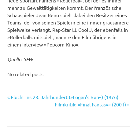
neue Sportart namens »Rollerball«, bei der es immer
mehr zu Gewalttätigkeiten kommt. Der französische
Schauspieler Jean Reno spielt dabei den Besitzer eines
Teams, der von seinen Spielern eine immer grausamere
Spielweise verlangt. Rap-Star LL Cool J, der ebenfalls in
»Rollerball« mitspielt, nannte den Film übrigens in
einem Interview »Popcorn-Kino«.
Quelle: SFW
No related posts.
John
Vorheriger
Beitragsnavigation
Flucht ins 23. Jahrhundert (»Logan’s Run«) (1976)
McTiernan
Beitrag:
Nächster
Filmkritik: »Final Fantasy« (2001)
Rollerball
Beitrag: