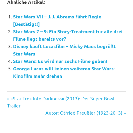
Ähnliche Artikel:
Star Wars VII – J.J. Abrams führt Regie
[Bestätigt!]
Star Wars 7 – 9: Ein Story-Treatment für alle drei
Filme liegt bereits vor?
Disney kauft Lucasfilm – Micky Maus begrüßt
Star Wars
Star Wars: Es wird nur sechs Filme geben!
George Lucas will keinen weiteren Star Wars-
Kinofilm mehr drehen
Lawrence
Vorheriger
Beitragsnavigation
»Star Trek Into Darkness« (2013): Der Super-Bowl-
Kasdan
Beitrag:
Trailer
Lucasfilm
Nächster
Autor: Otfried Preußler (1923-2013)
Beitrag:
Simon
Kinberg