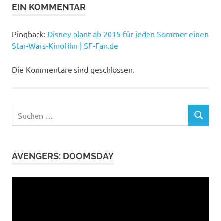
Star
EIN KOMMENTAR
Wars
Walt
Pingback:
Disney plant ab 2015 für jeden Sommer einen
Disney
Star-Wars-Kinofilm | SF-Fan.de
Company
Yoda
Die Kommentare sind geschlossen.
Suchen
SUCHEN
nach:
AVENGERS: DOOMSDAY
Video-
Player