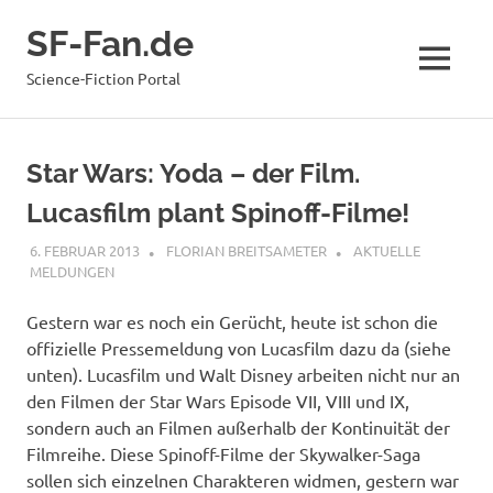
Zum
SF-Fan.de
Inhalt
springen
MENÜ
Science-Fiction Portal
Star Wars: Yoda – der Film.
Lucasfilm plant Spinoff-Filme!
6. FEBRUAR 2013
FLORIAN BREITSAMETER
AKTUELLE
MELDUNGEN
Gestern war es noch ein Gerücht, heute ist schon die
offizielle Pressemeldung von Lucasfilm dazu da (siehe
unten). Lucasfilm und Walt Disney arbeiten nicht nur an
den Filmen der Star Wars Episode VII, VIII und IX,
sondern auch an Filmen außerhalb der Kontinuität der
Filmreihe. Diese Spinoff-Filme der Skywalker-Saga
sollen sich einzelnen Charakteren widmen, gestern war