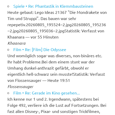
Spiele • Re: Phantastik in Klemmbausteinen
Heute gebaut: Lego Ideas 21367 "Die Mondrakete von
Tim und Struppi". Das bauen war sehr
repepetiv.20260805_195524~2.jpg20260805_195236
~2.jpg20260805_195036~2.jpgStatistik: Verfasst von
Khaanara — vor 55 Minuten
Khaanara
Film • Re: [Film] Die Odyssee
Und womöglich sogar was diverses, non-binäres etc.
Ihr habt Probleme.Bei dem einem stunt war der
Umhang dunkel-anthrazit gefärbt, obwohl er
eigentlich hell-schwarz sein musste!Statistik: Verfasst
von Flossensauger — Heute 19:51
Flossensauger
Film • Re: Gerade im Kino gesehen...
Ich kenne nur 1 und 2. Irgendwann, spätestens bei
Folge 492, verliere ich die Lust auf Fortsetzungen. Bei
fast allen Disney-, Pixar- und sonstigen Trickfilmen,