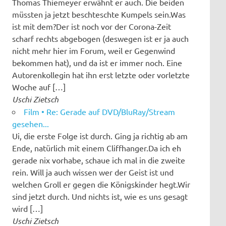
Thomas Thiemeyer erwähnt er auch. Die beiden
müssten ja jetzt beschteschte Kumpels sein.Was
ist mit dem?Der ist noch vor der Corona-Zeit
scharf rechts abgebogen (deswegen ist er ja auch
nicht mehr hier im Forum, weil er Gegenwind
bekommen hat), und da ist er immer noch. Eine
Autorenkollegin hat ihn erst letzte oder vorletzte
Woche auf […]
Uschi Zietsch
Film • Re: Gerade auf DVD/BluRay/Stream
gesehen...
Ui, die erste Folge ist durch. Ging ja richtig ab am
Ende, natürlich mit einem Cliffhanger.Da ich eh
gerade nix vorhabe, schaue ich mal in die zweite
rein. Will ja auch wissen wer der Geist ist und
welchen Groll er gegen die Königskinder hegt.Wir
sind jetzt durch. Und nichts ist, wie es uns gesagt
wird […]
Uschi Zietsch