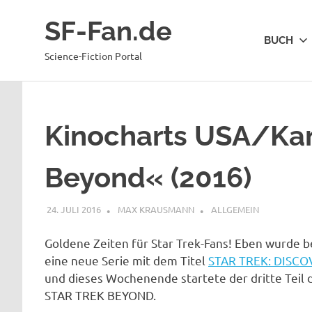
Zum
SF-Fan.de
Inhalt
BUCH
springen
Science-Fiction Portal
Kinocharts USA/Kan
Beyond« (2016)
24. JULI 2016
MAX KRAUSMANN
ALLGEMEIN
Goldene Zeiten für Star Trek-Fans! Eben wurde
eine neue Serie mit dem Titel
STAR TREK: DISCO
und dieses Wochenende startete der dritte Teil 
STAR TREK BEYOND.