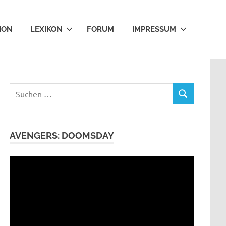
ION
LEXIKON
FORUM
IMPRESSUM
Suchen
SUCHEN
nach:
AVENGERS: DOOMSDAY
Video-
Player