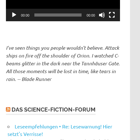
00:00
00:00
I've seen things you people wouldn't believe. Attack
ships on fire off the shoulder of Orion. I watched C-
beams glitter in the dark near the Tannhäuser Gate.
All those moments will be lost in time, like tears in
rain. -- Blade Runner
DAS SCIENCE-FICTION-FORUM
Leseempfehlungen • Re: Lesewarnung! Hier
setzt's Verrisse!