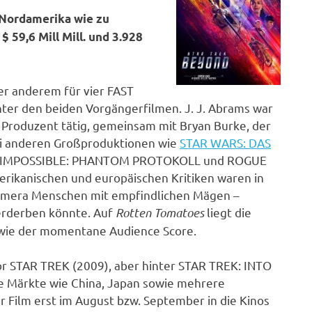
 Nordamerika wie zu
 59,6 Mill Mill. und 3.928
ter anderem für vier FAST
er den beiden Vorgängerfilmen. J. J. Abrams war
 Produzent tätig, gemeinsam mit Bryan Burke, der
bei anderen Großproduktionen wie
STAR WARS: DAS
ON IMPOSSIBLE: PHANTOM PROTOKOLL und ROGUE
erikanischen und europäischen Kritiken waren in
lkamera Menschen mit empfindlichen Mägen –
verderben könnte. Auf
Rotten Tomatoes
liegt die
 wie der momentane Audience Score.
or STAR TREK (2009), aber hinter STAR TREK: INTO
e Märkte wie China, Japan sowie mehrere
 Film erst im August bzw. September in die Kinos