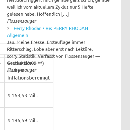
weil ich vom aktuellem Zyklus nur 5 Hefte
gelesen habe. Hoffentlich […]
Flossensauger
Perry Rhodan • Re: PERRY RHODAN
Allgemein
Jau. Meine Fresse. Erstauflage immer
Ritterschlag. Lobe aber erst nach Lektüre,
sorry.Statistik: Verfasst von Flossensauger —
Gestern 20:00
-
Produktions- **)
Flossensauger
budget –
Inflationsbereinigt
$ 168,53 Mill.
$ 196,59 Mill.