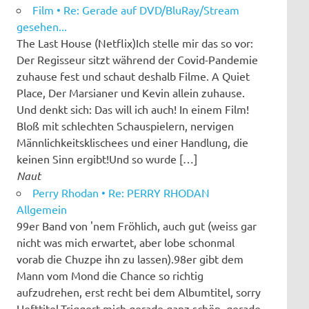
Film • Re: Gerade auf DVD/BluRay/Stream
gesehen...
The Last House (Netflix)Ich stelle mir das so vor:
Der Regisseur sitzt während der Covid-Pandemie
zuhause fest und schaut deshalb Filme. A Quiet
Place, Der Marsianer und Kevin allein zuhause.
Und denkt sich: Das will ich auch! In einem Film!
Bloß mit schlechten Schauspielern, nervigen
Männlichkeitsklischees und einer Handlung, die
keinen Sinn ergibt!Und so wurde […]
Naut
Perry Rhodan • Re: PERRY RHODAN
Allgemein
99er Band von 'nem Fröhlich, auch gut (weiss gar
nicht was mich erwartet, aber lobe schonmal
vorab die Chuzpe ihn zu lassen).98er gibt dem
Mann vom Mond die Chance so richtig
aufzudrehen, erst recht bei dem Albumtitel, sorry
Hefttitel.Triggert mich gerade ganz schön, gerade