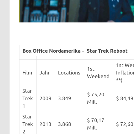
Box Office Nordamerika – Star Trek Reboot
1st We
1st
Film
Jahr
Locations
Inflati
Weekend
**)
Star
$ 75,20
Trek
2009
3.849
$ 84,49 
Mill.
1
Star
$ 70,17
Trek
2013
3.868
$ 72,60 
Mill.
2