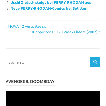
Uschi Zietsch steigt bei PERRY RHODAN aus
Neue PERRY-RHODAN-Comics bei Splitter
PERRY
Vorheriger
Beitragsnavigation
NOVA 12 verspätet sich
Rhodan
Beitrag:
Nächster
Kinoposter zu »28 Weeks later« (2007)
Beitrag:
Suchen
SUCHEN
nach:
AVENGERS: DOOMSDAY
Video-
Player