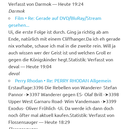
Verfasst von Darmok — Heute 19:24
Darmok
Film • Re: Gerade auf DVD/BluRay/Stream
gesehen...
Ui, die erste Folge ist durch. Ging ja richtig ab am
Ende, natürlich mit einem Cliffhanger.Da ich eh gerade
nix vorhabe, schaue ich mal in die zweite rein. Will ja
auch wissen wer der Geist ist und welchen Groll er
gegen die Königskinder hegt.Statistik: Verfasst von
deval — Heute 19:04
deval
Perry Rhodan • Re: PERRY RHODAN Allgemein
Erstauflage:3396 Die Rebellen von Wanderer- Stefan
Pannor -➤︎3397 Wanderer gegen ES- Olaf Brill -➤︎3398
Upper West Garnaru Road- Wim Vandemaan -➤︎3399
Exodus- Oliver Fröhlich -Ui. Da werde ich dann doch
noch öfter mal aktuell kaufen.Statistik: Verfasst von
Flossensauger — Heute 18:29
Flossensauger