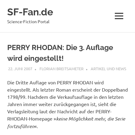
Zum
SF-Fan.de
Inhalt
springen
MENÜ
Science-Fiction Portal
PERRY RHODAN: Die 3. Auflage
wird eingestellt!
22. JUNI 2007
FLORIAN BREITSAMETER
ARTIKEL UND NEWS
Die Dritte Auflage von PERRY RHODAN wird
eingestellt. Als letzter Roman erscheint der Doppelband
1798/99. Nachdem die Verkaufsauflage in den letzten
Jahren immer weiter zurückgegangen ist, sieht die
Verlagsleitung laut der Nachricht auf der PERRY-
RHODAN-Homepage »
keine Möglichkeit mehr, die Serie
fortzuführen
«.