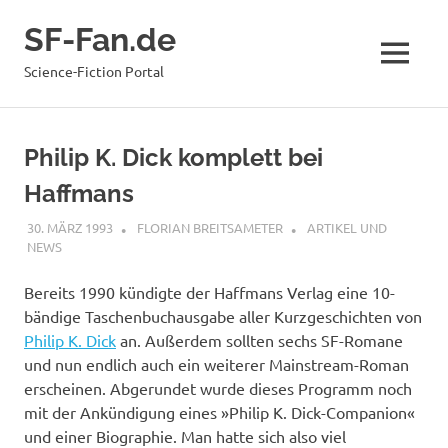
Zum
SF-Fan.de
Inhalt
springen
MENÜ
Science-Fiction Portal
Philip K. Dick komplett bei
Haffmans
30. MÄRZ 1993
FLORIAN BREITSAMETER
ARTIKEL UND
NEWS
Bereits 1990 kündigte der Haffmans Verlag eine 10-
bändige Taschenbuchausgabe aller Kurzgeschichten von
Philip K. Dick
an. Außerdem sollten sechs SF-Romane
und nun endlich auch ein weiterer Mainstream-Roman
erscheinen. Abgerundet wurde dieses Programm noch
mit der Ankündigung eines »Philip K. Dick-Companion«
und einer Biographie. Man hatte sich also viel