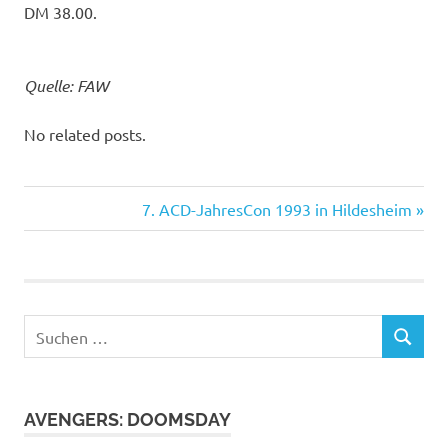
DM 38.00.
Quelle: FAW
No related posts.
Dick
Nächster
Beitragsnavigation
7. ACD-JahresCon 1993 in Hildesheim
Gestamtausgabe
Beitrag:
Haffmans
PKD
Recall
Suchen
SUCHEN
Schwibbel
nach:
AVENGERS: DOOMSDAY