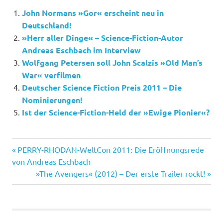
John Normans »Gor« erscheint neu in
Deutschland!
»Herr aller Dinge« – Science-Fiction-Autor
Andreas Eschbach im Interview
Wolfgang Petersen soll John Scalzis »Old Man’s
War« verfilmen
Deutscher Science Fiction Preis 2011 – Die
Nominierungen!
Ist der Science-Fiction-Held der »Ewige Pionier«?
Fuzzy
Vorheriger
Beitragsnavigation
PERRY-RHODAN-WeltCon 2011: Die Eröffnungsrede
Nation
Beitrag:
von Andreas Eschbach
John
Nächster
»The Avengers« (2012) – Der erste Trailer rockt!
Scalzi
Beitrag:
Old
Man's
War