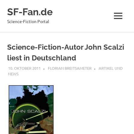
Zum
SF-Fan.de
Inhalt
springen
MENÜ
Science-Fiction Portal
Science-Fiction-Autor John Scalzi
liest in Deutschland
10. OKTOBER 2011
FLORIAN BREITSAMETER
ARTIKEL UND
NEWS