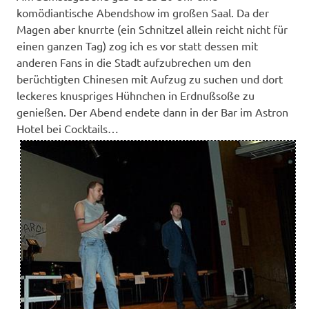
komödiantische Abendshow im großen Saal. Da der
Magen aber knurrte (ein Schnitzel allein reicht nicht für
einen ganzen Tag) zog ich es vor statt dessen mit
anderen Fans in die Stadt aufzubrechen um den
berüchtigten Chinesen mit Aufzug zu suchen und dort
leckeres knuspriges Hühnchen in Erdnußsoße zu
genießen. Der Abend endete dann in der Bar im Astron
Hotel bei Cocktails…