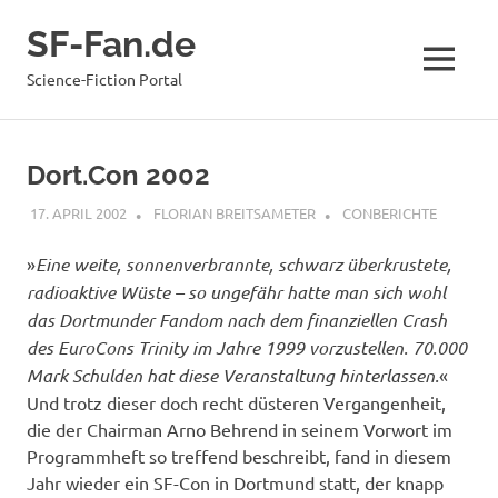
Zum
SF-Fan.de
Inhalt
springen
MENÜ
Science-Fiction Portal
Dort.Con 2002
17. APRIL 2002
FLORIAN BREITSAMETER
CONBERICHTE
»
Eine weite, sonnenverbrannte, schwarz überkrustete,
radioaktive Wüste – so ungefähr hatte man sich wohl
das Dortmunder Fandom nach dem finanziellen Crash
des EuroCons Trinity im Jahre 1999 vorzustellen. 70.000
Mark Schulden hat diese Veranstaltung hinterlassen.
«
Und trotz dieser doch recht düsteren Vergangenheit,
die der Chairman Arno Behrend in seinem Vorwort im
Programmheft so treffend beschreibt, fand in diesem
Jahr wieder ein SF-Con in Dortmund statt, der knapp