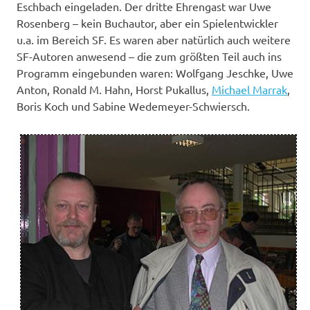
Eschbach eingeladen. Der dritte Ehrengast war Uwe
Rosenberg – kein Buchautor, aber ein Spielentwickler
u.a. im Bereich SF. Es waren aber natürlich auch weitere
SF-Autoren anwesend – die zum größten Teil auch ins
Programm eingebunden waren: Wolfgang Jeschke, Uwe
Anton, Ronald M. Hahn, Horst Pukallus,
Michael Marrak
,
Boris Koch und Sabine Wedemeyer-Schwiersch.