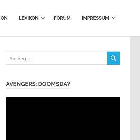
ION
LEXIKON
FORUM
IMPRESSUM
Suchen
SUCHEN
nach:
AVENGERS: DOOMSDAY
Video-
Player