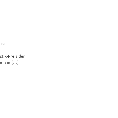
ISE
tik-Preis der
inen im[…]