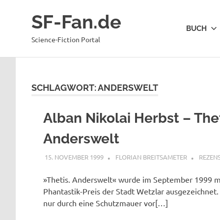
Zum
SF-Fan.de
Inhalt
BUCH
springen
Science-Fiction Portal
SCHLAGWORT:
ANDERSWELT
Alban Nikolai Herbst – Thet
Anderswelt
15. NOVEMBER 1999
FLORIAN BREITSAMETER
REZEN
»Thetis. Anderswelt« wurde im September 1999 
Phantastik-Preis der Stadt Wetzlar ausgezeichnet. 
nur durch eine Schutzmauer vor[…]