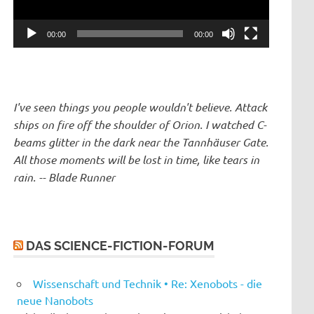
00:00
00:00
I've seen things you people wouldn't believe. Attack
ships on fire off the shoulder of Orion. I watched C-
beams glitter in the dark near the Tannhäuser Gate.
All those moments will be lost in time, like tears in
rain. -- Blade Runner
DAS SCIENCE-FICTION-FORUM
Wissenschaft und Technik • Re: Xenobots - die
neue Nanobots