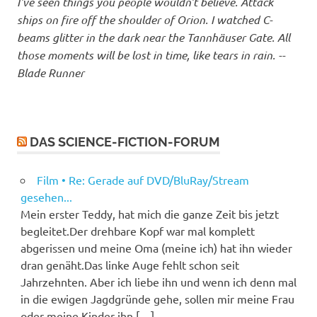
I've seen things you people wouldn't believe. Attack
ships on fire off the shoulder of Orion. I watched C-
beams glitter in the dark near the Tannhäuser Gate. All
those moments will be lost in time, like tears in rain. --
Blade Runner
DAS SCIENCE-FICTION-FORUM
Film • Re: Gerade auf DVD/BluRay/Stream
gesehen...
Mein erster Teddy, hat mich die ganze Zeit bis jetzt
begleitet.Der drehbare Kopf war mal komplett
abgerissen und meine Oma (meine ich) hat ihn wieder
dran genäht.Das linke Auge fehlt schon seit
Jahrzehnten. Aber ich liebe ihn und wenn ich denn mal
in die ewigen Jagdgründe gehe, sollen mir meine Frau
oder meine Kinder ihn […]