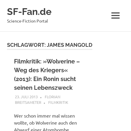
Zum
SF-Fan.de
Inhalt
springen
MENÜ
Science-Fiction Portal
SCHLAGWORT:
JAMES MANGOLD
Filmkritik: »Wolverine –
Weg des Kriegers«
(2013): Ein Ronin sucht
seinen Lebenszweck
23. JULI 2013
FLORIAN
BREITSAMETER
FILMKRITIK
Wer schon immer mal wissen
wollte, ob Wolverine auch den
Abwurf einer Atombombe