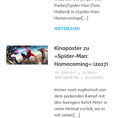
Parker/Spider-Man (Tom
Holland) in »Spider-Man:
Homecoming«[…]
WEITERLESEN
Kinoposter zu
»Spider-Man:
Homecoming« (2017)
26. JUNI 2017
FLORIAN
BREITSAMETER
ALLGEMEIN
Immer noch euphorisch von
dem packenden Kampf mit
den Avengers kehrt Peter in
seine Heimat zurück, wo er
mit seiner[…]