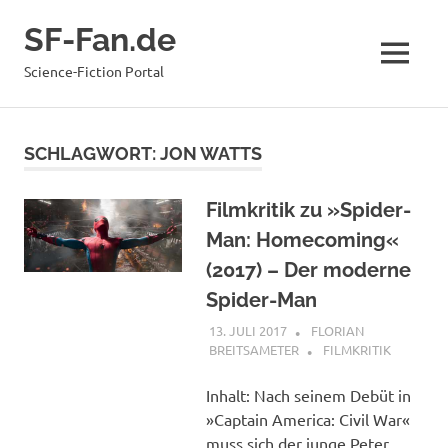
Zum
SF-Fan.de
Inhalt
springen
MENÜ
Science-Fiction Portal
SCHLAGWORT:
JON WATTS
Filmkritik zu »Spider-
Man: Homecoming«
(2017) – Der moderne
Spider-Man
13. JULI 2017
FLORIAN
BREITSAMETER
FILMKRITIK
Inhalt: Nach seinem Debüt in
»Captain America: Civil War«
muss sich der junge Peter