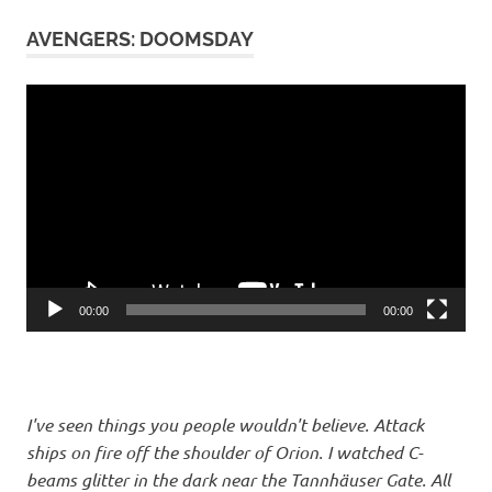
Parker
AVENGERS: DOOMSDAY
Robert
Downey
Video-
jr.
Player
Spider-
Man
Tom
Holland
Vulture
00:00
00:00
I've seen things you people wouldn't believe. Attack
ships on fire off the shoulder of Orion. I watched C-
beams glitter in the dark near the Tannhäuser Gate. All