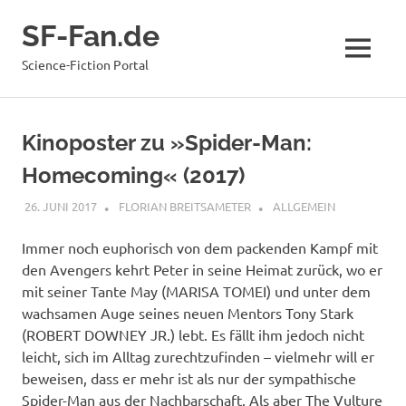
Zum
SF-Fan.de
Inhalt
springen
MENÜ
Science-Fiction Portal
Kinoposter zu »Spider-Man:
Homecoming« (2017)
26. JUNI 2017
FLORIAN BREITSAMETER
ALLGEMEIN
Immer noch euphorisch von dem packenden Kampf mit
den Avengers kehrt Peter in seine Heimat zurück, wo er
mit seiner Tante May (MARISA TOMEI) und unter dem
wachsamen Auge seines neuen Mentors Tony Stark
(ROBERT DOWNEY JR.) lebt. Es fällt ihm jedoch nicht
leicht, sich im Alltag zurechtzufinden – vielmehr will er
beweisen, dass er mehr ist als nur der sympathische
Spider-Man aus der Nachbarschaft. Als aber The Vulture