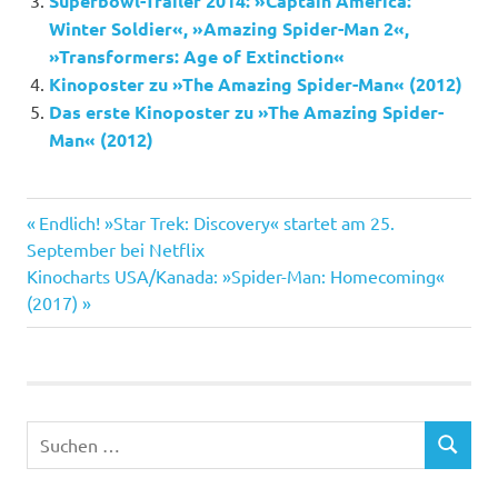
Superbowl-Trailer 2014: »Captain America:
Winter Soldier«, »Amazing Spider-Man 2«,
»Transformers: Age of Extinction«
Kinoposter zu »The Amazing Spider-Man« (2012)
Das erste Kinoposter zu »The Amazing Spider-
Man« (2012)
Donald
Vorheriger
Beitragsnavigation
Endlich! »Star Trek: Discovery« startet am 25.
Glover
Beitrag:
September bei Netflix
Jon
Nächster
Kinocharts USA/Kanada: »Spider-Man: Homecoming«
Favreau
Beitrag:
(2017)
Jon
Watts
Marisa
Tomei
Suchen
Michael
SUCHEN
nach:
Keaton
Peter