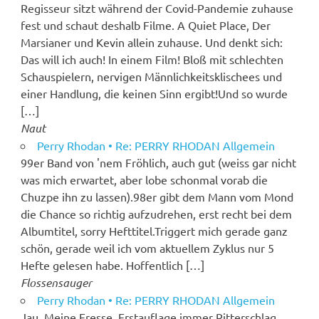
Regisseur sitzt während der Covid-Pandemie zuhause
fest und schaut deshalb Filme. A Quiet Place, Der
Marsianer und Kevin allein zuhause. Und denkt sich:
Das will ich auch! In einem Film! Bloß mit schlechten
Schauspielern, nervigen Männlichkeitsklischees und
einer Handlung, die keinen Sinn ergibt!Und so wurde
[…]
Naut
Perry Rhodan • Re: PERRY RHODAN Allgemein
99er Band von 'nem Fröhlich, auch gut (weiss gar nicht
was mich erwartet, aber lobe schonmal vorab die
Chuzpe ihn zu lassen).98er gibt dem Mann vom Mond
die Chance so richtig aufzudrehen, erst recht bei dem
Albumtitel, sorry Hefttitel.Triggert mich gerade ganz
schön, gerade weil ich vom aktuellem Zyklus nur 5
Hefte gelesen habe. Hoffentlich […]
Flossensauger
Perry Rhodan • Re: PERRY RHODAN Allgemein
Jau. Meine Fresse. Erstauflage immer Ritterschlag.