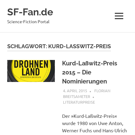
Zum
SF-Fan.de
Inhalt
springen
MENÜ
Science-Fiction Portal
SCHLAGWORT:
KURD-LASSWITZ-PREIS
Kurd-Laßwitz-Preis
2015 – Die
Nominierungen
4. APRIL 2015
FLORIAN
BREITSAMETER
LITERATURPREISE
Der »Kurd-Laßwitz-Preis«
wurde 1980 von Uwe Anton,
Werner Fuchs und Hans-Ulrich