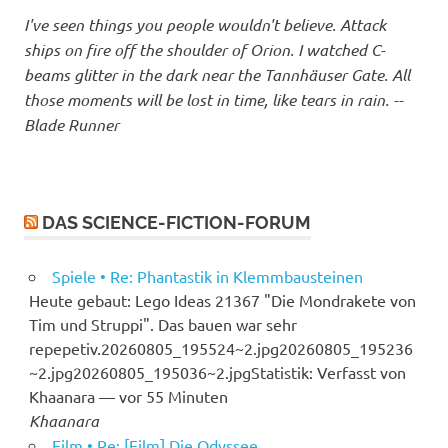
I've seen things you people wouldn't believe. Attack
ships on fire off the shoulder of Orion. I watched C-
beams glitter in the dark near the Tannhäuser Gate. All
those moments will be lost in time, like tears in rain. --
Blade Runner
DAS SCIENCE-FICTION-FORUM
Spiele • Re: Phantastik in Klemmbausteinen
Heute gebaut: Lego Ideas 21367 "Die Mondrakete von
Tim und Struppi". Das bauen war sehr
repepetiv.20260805_195524~2.jpg20260805_195236
~2.jpg20260805_195036~2.jpgStatistik: Verfasst von
Khaanara — vor 55 Minuten
Khaanara
Film • Re: [Film] Die Odyssee