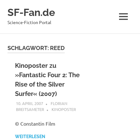
Zum
SF-Fan.de
Inhalt
springen
MENÜ
Science-Fiction Portal
SCHLAGWORT:
REED
Kinoposter zu
»Fantastic Four 2: The
Rise of the Silver
Surfer« (2007)
10. APRIL 2007
FLORIAN
BREITSAMETER
KINOPOSTER
© Constantin Film
WEITERLESEN