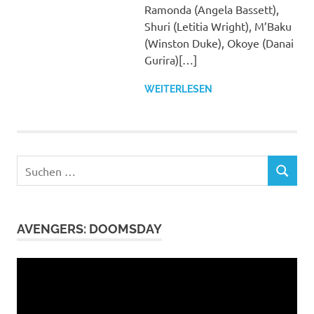
Ramonda (Angela Bassett),
Shuri (Letitia Wright), M’Baku
(Winston Duke), Okoye (Danai
Gurira)[…]
WEITERLESEN
Suchen
SUCHEN
nach:
AVENGERS: DOOMSDAY
Video-
Player