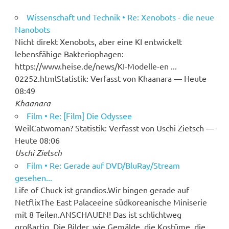
Wissenschaft und Technik • Re: Xenobots - die neue
Nanobots
Nicht direkt Xenobots, aber eine KI entwickelt
lebensfähige Bakteriophagen:
https://www.heise.de/news/KI-Modelle-en ...
02252.htmlStatistik: Verfasst von Khaanara — Heute
08:49
Khaanara
Film • Re: [Film] Die Odyssee
WeilCatwoman? Statistik: Verfasst von Uschi Zietsch —
Heute 08:06
Uschi Zietsch
Film • Re: Gerade auf DVD/BluRay/Stream
gesehen...
Life of Chuck ist grandios.Wir bingen gerade auf
NetflixThe East Palaceeine südkoreanische Miniserie
mit 8 Teilen.ANSCHAUEN! Das ist schlichtweg
großartig. Die Bilder, wie Gemälde, die Kostüme, die