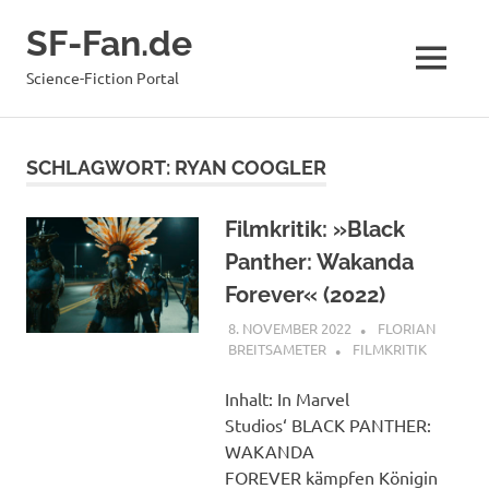
Zum
SF-Fan.de
Inhalt
springen
MENÜ
Science-Fiction Portal
SCHLAGWORT:
RYAN COOGLER
Filmkritik: »Black
Panther: Wakanda
Forever« (2022)
8. NOVEMBER 2022
FLORIAN
BREITSAMETER
FILMKRITIK
Inhalt: In Marvel
Studios‘ BLACK PANTHER:
WAKANDA
FOREVER kämpfen Königin