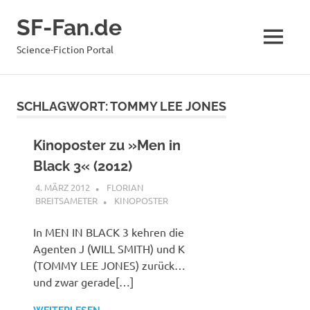
Zum
SF-Fan.de
Inhalt
springen
MENÜ
Science-Fiction Portal
SCHLAGWORT:
TOMMY LEE JONES
Kinoposter zu »Men in
Black 3« (2012)
4. MÄRZ 2012
FLORIAN
BREITSAMETER
KINOPOSTER
In MEN IN BLACK 3 kehren die
Agenten J (WILL SMITH) und K
(TOMMY LEE JONES) zurück…
und zwar gerade[…]