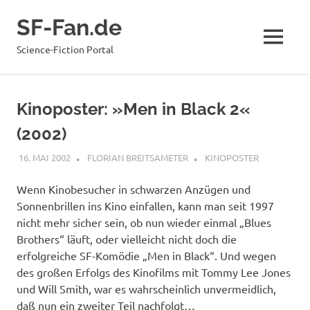
Zum
SF-Fan.de
Inhalt
springen
MENÜ
Science-Fiction Portal
Kinoposter: »Men in Black 2«
(2002)
16. MAI 2002
FLORIAN BREITSAMETER
KINOPOSTER
Wenn Kinobesucher in schwarzen Anzügen und
Sonnenbrillen ins Kino einfallen, kann man seit 1997
nicht mehr sicher sein, ob nun wieder einmal „Blues
Brothers“ läuft, oder vielleicht nicht doch die
erfolgreiche SF-Komödie „Men in Black“. Und wegen
des großen Erfolgs des Kinofilms mit Tommy Lee Jones
und Will Smith, war es wahrscheinlich unvermeidlich,
daß nun ein zweiter Teil nachfolgt…