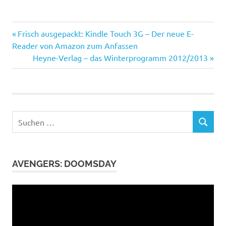
Avengers
Vorheriger
Beitragsnavigation
Frisch ausgepackt: Kindle Touch 3G – Der neue E-
Black
Beitrag:
Reader von Amazon zum Anfassen
Widow
Nächster
Heyne-Verlag – das Winterprogramm 2012/2013
Beitrag:
Captain
America
Filmclips
Hawkeye
Suchen
Hulk
SUCHEN
nach:
Iron
Man
AVENGERS: DOOMSDAY
Joss
Whedon
Video-
Nick
Player
Fury
Thor