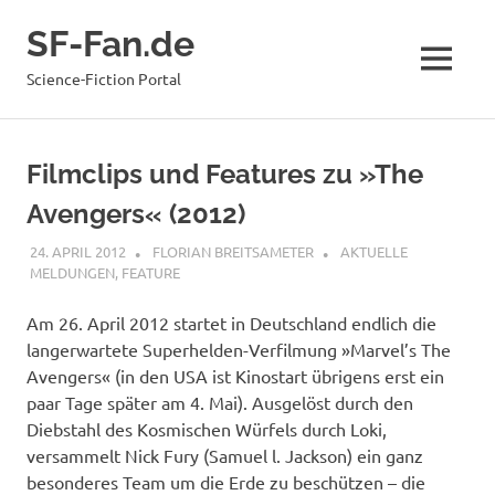
Zum
SF-Fan.de
Inhalt
springen
MENÜ
Science-Fiction Portal
Filmclips und Features zu »The
Avengers« (2012)
24. APRIL 2012
FLORIAN BREITSAMETER
AKTUELLE
MELDUNGEN
,
FEATURE
Am 26. April 2012 startet in Deutschland endlich die
langerwartete Superhelden-Verfilmung »Marvel’s The
Avengers« (in den USA ist Kinostart übrigens erst ein
paar Tage später am 4. Mai). Ausgelöst durch den
Diebstahl des Kosmischen Würfels durch Loki,
versammelt Nick Fury (Samuel l. Jackson) ein ganz
besonderes Team um die Erde zu beschützen – die