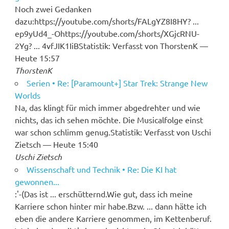
Noch zwei Gedanken
dazu:https://youtube.com/shorts/FALgYZ8I8HY? ...
ep9yUd4_-Ohttps://youtube.com/shorts/XGjcRNU-
2Yg? ... 4vfJIK1IiBStatistik: Verfasst von ThorstenK —
Heute 15:57
ThorstenK
Serien • Re: [Paramount+] Star Trek: Strange New
Worlds
Na, das klingt für mich immer abgedrehter und wie
nichts, das ich sehen möchte. Die Musicalfolge einst
war schon schlimm genug.Statistik: Verfasst von Uschi
Zietsch — Heute 15:40
Uschi Zietsch
Wissenschaft und Technik • Re: Die KI hat
gewonnen...
:'-(Das ist ... erschütternd.Wie gut, dass ich meine
Karriere schon hinter mir habe.Bzw. ... dann hätte ich
eben die andere Karriere genommen, im Kettenberuf.