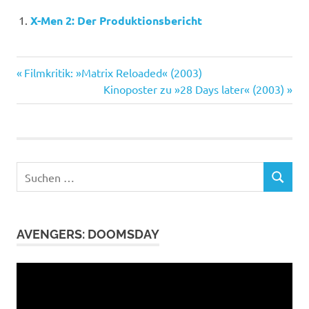
X-Men 2: Der Produktionsbericht
Bana
Vorheriger
Beitragsnavigation
Filmkritik: »Matrix Reloaded« (2003)
Comicverfilmung
Beitrag:
Nächster
Kinoposter zu »28 Days later« (2003)
Beitrag:
Hulk
Marvel
Suchen
SUCHEN
nach:
AVENGERS: DOOMSDAY
Video-
Player