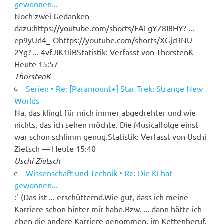
gewonnen...
Noch zwei Gedanken
dazu:https://youtube.com/shorts/FALgYZ8I8HY? ...
ep9yUd4_-Ohttps://youtube.com/shorts/XGjcRNU-
2Yg? ... 4vfJIK1IiBStatistik: Verfasst von ThorstenK —
Heute 15:57
ThorstenK
Serien • Re: [Paramount+] Star Trek: Strange New
Worlds
Na, das klingt für mich immer abgedrehter und wie
nichts, das ich sehen möchte. Die Musicalfolge einst
war schon schlimm genug.Statistik: Verfasst von Uschi
Zietsch — Heute 15:40
Uschi Zietsch
Wissenschaft und Technik • Re: Die KI hat
gewonnen...
:'-(Das ist ... erschütternd.Wie gut, dass ich meine
Karriere schon hinter mir habe.Bzw. ... dann hätte ich
eben die andere Karriere genommen, im Kettenberuf.