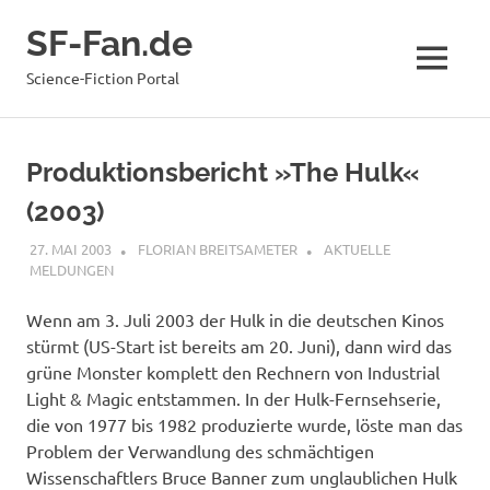
Zum
SF-Fan.de
Inhalt
springen
MENÜ
Science-Fiction Portal
Produktionsbericht »The Hulk«
(2003)
27. MAI 2003
FLORIAN BREITSAMETER
AKTUELLE
MELDUNGEN
Wenn am 3. Juli 2003 der Hulk in die deutschen Kinos
stürmt (US-Start ist bereits am 20. Juni), dann wird das
grüne Monster komplett den Rechnern von Industrial
Light & Magic entstammen. In der Hulk-Fernsehserie,
die von 1977 bis 1982 produzierte wurde, löste man das
Problem der Verwandlung des schmächtigen
Wissenschaftlers Bruce Banner zum unglaublichen Hulk