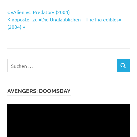
Medusa
Vorheriger
Beitragsnavigation
»Alien vs. Predator« (2004)
Thiemeyer
Nächster
Beitrag:
Kinoposter zu »Die Unglaublichen – The Incredibles«
Beitrag:
(2004)
Suchen
SUCHEN
nach:
AVENGERS: DOOMSDAY
Video-
Player