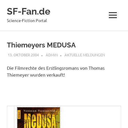
Zum
SF-Fan.de
Inhalt
springen
MENÜ
Science-Fiction Portal
Thiemeyers MEDUSA
13. OKTOBER 2004
ADMIN
AKTUELLE MELDUNGEN
Die Filmrechte des Erstlingsromans von Thomas
Thiemeyer wurden verkauft!