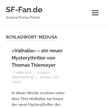
Zum
SF-Fan.de
Inhalt
springen
MENÜ
Science-Fiction Portal
SCHLAGWORT:
MEDUSA
»Valhalla« – ein neuer
Mysterythriller von
Thomas Thiemeyer
7. MÄRZ 2014
FLORIAN
BREITSAMETER
ARTIKEL UND
NEWS
In dieser Woche erschien unter
dem Titel »Valhalla« bei Knaur
der neue Mysterythriller des