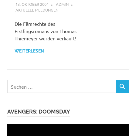
13. OKTOBER 2004
ADMIN
AKTUELLE MELDUNGEN
Die Filmrechte des
Erstlingsromans von Thomas
Thiemeyer wurden verkauft!
WEITERLESEN
Suchen
SUCHEN
nach:
AVENGERS: DOOMSDAY
Video-
Player