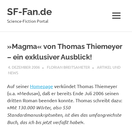
Zum
SF-Fan.de
Inhalt
springen
MENÜ
Science-Fiction Portal
»Magma« von Thomas Thiemeyer
– ein exklusiver Ausblick!
4. DEZEMBER 2006
FLORIAN BREITSAMETER
ARTIKEL UND
NEWS
Auf seiner
Homepage
verkündet Thomas Thiemeyer
(u.a. »Medusa«), daß er bereits Ende Juli 2006 seinen
dritten Roman beenden konnte. Thomas schreibt dazu:
»
Mit 130.000 Wörter, also 550
Standardmanuskriptseiten, ist dies das umfangreichste
Buch, das ich bis jetzt verfaßt habe!
«.