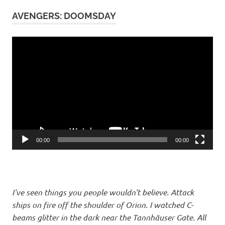
AVENGERS: DOOMSDAY
Video-
Player
00:00
00:00
I've seen things you people wouldn't believe. Attack
ships on fire off the shoulder of Orion. I watched C-
beams glitter in the dark near the Tannhäuser Gate. All