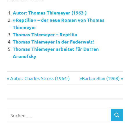
Autor: Thomas Thiemeyer (1963-)
»Reptilia« – der neue Roman von Thomas
Thiemeyer
Thomas Thiemeyer – Reptilia
Thomas Thiemeyer in der Federwelt!
Thomas Thiemeyer arbeitet für Darren
Aronofsky
Droemer
Vorheriger
Nächster
Beitragsnavigation
Autor: Charles Stross (1964-)
»Barbarella« (1968)
Magma
Beitrag:
Beitrag:
Marinanengraben
Medusa
Repitlia
Suchen
SUCHEN
Thiemeyer
nach: