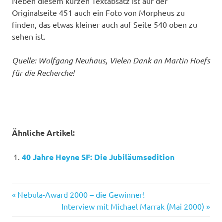
Neben diesem kurzen Textabsatz ist auf der
Originalseite 451 auch ein Foto von Morpheus zu
finden, das etwas kleiner auch auf Seite 540 oben zu
sehen ist.
Quelle: Wolfgang Neuhaus, Vielen Dank an Martin Hoefs
für die Recherche!
Ähnliche Artikel:
40 Jahre Heyne SF: Die Jubiläumsedition
Neuhaus
Vorheriger
Beitragsnavigation
Nebula-Award 2000 – die Gewinner!
SF-
Beitrag:
Nächster
Interview mit Michael Marrak (Mai 2000)
Jahr
Beitrag: