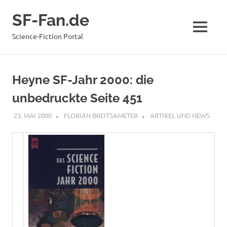
Zum
SF-Fan.de
Inhalt
springen
MENÜ
Science-Fiction Portal
Heyne SF-Jahr 2000: die
unbedruckte Seite 451
23. MAI 2000
FLORIAN BREITSAMETER
ARTIKEL UND NEWS