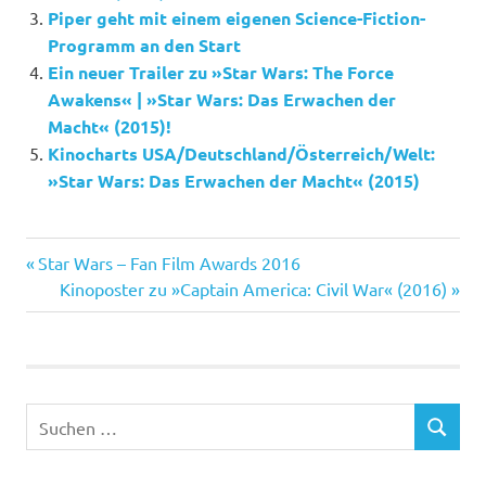
Piper geht mit einem eigenen Science-Fiction-
Programm an den Start
Ein neuer Trailer zu »Star Wars: The Force
Awakens« | »Star Wars: Das Erwachen der
Macht« (2015)!
Kinocharts USA/Deutschland/Österreich/Welt:
»Star Wars: Das Erwachen der Macht« (2015)
2016
Vorheriger
Beitragsnavigation
Star Wars – Fan Film Awards 2016
Academy
Beitrag:
Nächster
Kinoposter zu »Captain America: Civil War« (2016)
Award
Beitrag:
Der
Marsianer
Ex
Suchen
Machina
SUCHEN
nach:
Golden
Globes