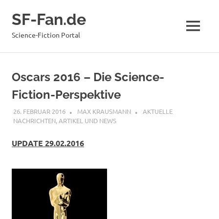
Zum
SF-Fan.de
Inhalt
springen
MENÜ
Science-Fiction Portal
Oscars 2016 – Die Science-
Fiction-Perspektive
26. FEBRUAR 2016
MAX KRAUSMANN
AKTUELLE
NACHRICHTEN
,
ARTIKEL UND NEWS
UPDATE 29.02.2016