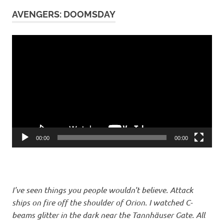
Max
AVENGERS: DOOMSDAY
Max:
Fury
Video-
Road
Player
Oscar
Star Wars:
Das
Erwachen
der
Macht
We
Can't
00:00
00:00
Live
Without
Cosmos
World Of
I've seen things you people wouldn't believe. Attack
Tomorrow
ships on fire off the shoulder of Orion. I watched C-
beams glitter in the dark near the Tannhäuser Gate. All