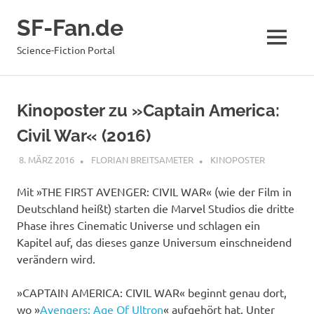
Zum
SF-Fan.de
Inhalt
springen
MENÜ
Science-Fiction Portal
Kinoposter zu »Captain America:
Civil War« (2016)
8. MÄRZ 2016
FLORIAN BREITSAMETER
KINOPOSTER
Mit »THE FIRST AVENGER: CIVIL WAR« (wie der Film in
Deutschland heißt) starten die Marvel Studios die dritte
Phase ihres Cinematic Universe und schlagen ein
Kapitel auf, das dieses ganze Universum einschneidend
verändern wird.
»CAPTAIN AMERICA: CIVIL WAR« beginnt genau dort,
wo »
Avengers: Age Of Ultron
« aufgehört hat. Unter