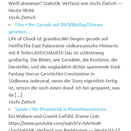
WeilCatwoman? Statistik: Verfasst von Uschi Zietsch —
Heute 08:06
Uschi Zietsch
Film • Re: Gerade auf DVD/BluRay/Stream
gesehen...
Life of Chuck ist grandios.Wir bingen gerade auf
NetflixThe East Palaceeine südkoreanische Miniserie
mit 8 Teilen.ANSCHAUEN! Das ist schlichtweg
großartig. Die Bilder, wie Gemälde, die Kostüme, die
Darsteller, und die unglaublich dichte spannende Dark
Fantasy Horror Geschichte.Constantine in
Südkorea.Jedesmal, wenn die Story eigentlich fertig
ist, setzen die noch einen drauf. Ich bin gespannt, was
da […]
Uschi Zietsch
Spiele • Re: Phantastik in Klemmbausteinen
Ein Wallace-und-Gromit-Gefühl: iframe Link:
https://www.youtube.com/watch?v=bAMvvK-
r3asStatistik: Verfasst von Badabumm — Heute 03:27