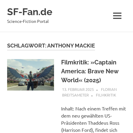
Zum
SF-Fan.de
Inhalt
springen
MENÜ
Science-Fiction Portal
SCHLAGWORT:
ANTHONY MACKIE
Filmkritik: »Captain
America: Brave New
World« (2025)
13. FEBRUAR 2025
FLORIAN
BREITSAMETER
FILMKRITIK
Inhalt: Nach einem Treffen mit
dem neu gewählten US-
Präsidenten Thaddeus Ross
(Harrison Ford), findet sich