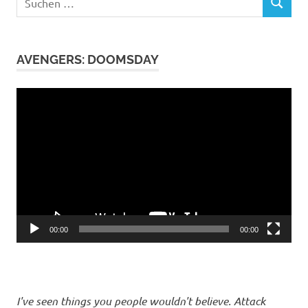
SUCHEN
nach:
AVENGERS: DOOMSDAY
Video-
Player
00:00
00:00
I've seen things you people wouldn't believe. Attack