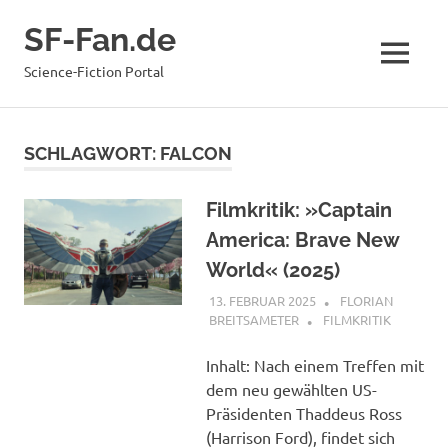
Zum
SF-Fan.de
Inhalt
springen
MENÜ
Science-Fiction Portal
SCHLAGWORT:
FALCON
Filmkritik: »Captain
America: Brave New
World« (2025)
13. FEBRUAR 2025
FLORIAN
BREITSAMETER
FILMKRITIK
Inhalt: Nach einem Treffen mit
dem neu gewählten US-
Präsidenten Thaddeus Ross
(Harrison Ford), findet sich