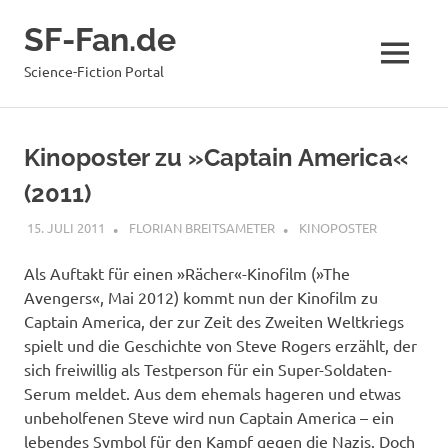
Zum
SF-Fan.de
Inhalt
springen
MENÜ
Science-Fiction Portal
Kinoposter zu »Captain America«
(2011)
15. JULI 2011
FLORIAN BREITSAMETER
KINOPOSTER
Als Auftakt für einen »Rächer«-Kinofilm (»The
Avengers«, Mai 2012) kommt nun der Kinofilm zu
Captain America, der zur Zeit des Zweiten Weltkriegs
spielt und die Geschichte von Steve Rogers erzählt, der
sich freiwillig als Testperson für ein Super-Soldaten-
Serum meldet. Aus dem ehemals hageren und etwas
unbeholfenen Steve wird nun Captain America – ein
lebendes Symbol für den Kampf gegen die Nazis. Doch