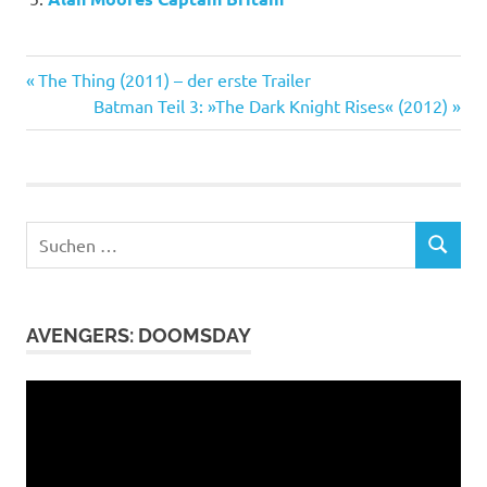
Avengers
Vorheriger
Beitragsnavigation
The Thing (2011) – der erste Trailer
Captain
Beitrag:
Nächster
Batman Teil 3: »The Dark Knight Rises« (2012)
America
Beitrag:
Rächer
Steve
Rogers
Suchen
SUCHEN
nach:
AVENGERS: DOOMSDAY
Video-
Player