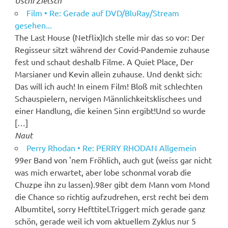
Uschi Zietsch
Film • Re: Gerade auf DVD/BluRay/Stream
gesehen...
The Last House (Netflix)Ich stelle mir das so vor: Der
Regisseur sitzt während der Covid-Pandemie zuhause
fest und schaut deshalb Filme. A Quiet Place, Der
Marsianer und Kevin allein zuhause. Und denkt sich:
Das will ich auch! In einem Film! Bloß mit schlechten
Schauspielern, nervigen Männlichkeitsklischees und
einer Handlung, die keinen Sinn ergibt!Und so wurde
[…]
Naut
Perry Rhodan • Re: PERRY RHODAN Allgemein
99er Band von 'nem Fröhlich, auch gut (weiss gar nicht
was mich erwartet, aber lobe schonmal vorab die
Chuzpe ihn zu lassen).98er gibt dem Mann vom Mond
die Chance so richtig aufzudrehen, erst recht bei dem
Albumtitel, sorry Hefttitel.Triggert mich gerade ganz
schön, gerade weil ich vom aktuellem Zyklus nur 5