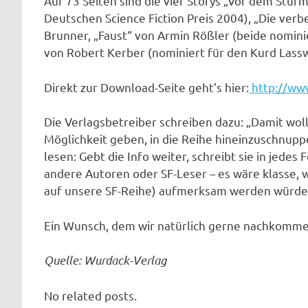
Auf 73 Seiten sind die vier Storys „Vor dem Stur
Deutschen Science Fiction Preis 2004), „Die ve
Brunner, „Faust“ von Armin Rößler (beide nomin
von Robert Kerber (nominiert für den Kurd Lassw
Direkt zur Download-Seite geht’s hier:
http://ww
Die Verlagsbetreiber schreiben dazu: „Damit woll
Möglichkeit geben, in die Reihe hineinzuschnuppe
lesen: Gebt die Info weiter, schreibt sie in jedes
andere Autoren oder SF-Leser – es wäre klasse, 
auf unsere SF-Reihe) aufmerksam werden würde
Ein Wunsch, dem wir natürlich gerne nachkomme
Quelle: Wurdack-Verlag
No related posts.