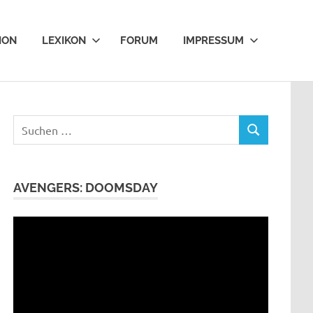
ION
LEXIKON
FORUM
IMPRESSUM
Suchen
SUCHEN
nach:
AVENGERS: DOOMSDAY
Video-
Player