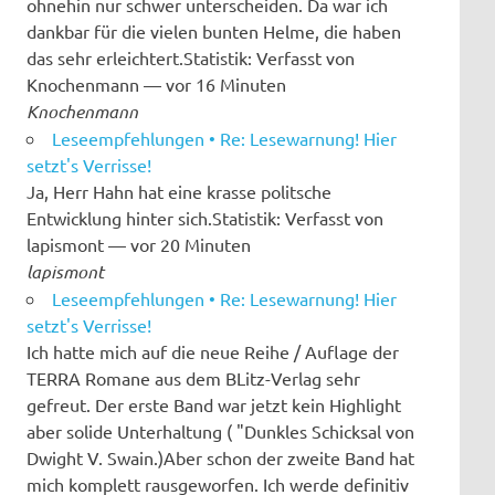
ohnehin nur schwer unterscheiden. Da war ich
dankbar für die vielen bunten Helme, die haben
das sehr erleichtert.Statistik: Verfasst von
Knochenmann — vor 16 Minuten
Knochenmann
Leseempfehlungen • Re: Lesewarnung! Hier
setzt's Verrisse!
Ja, Herr Hahn hat eine krasse politsche
Entwicklung hinter sich.Statistik: Verfasst von
lapismont — vor 20 Minuten
lapismont
Leseempfehlungen • Re: Lesewarnung! Hier
setzt's Verrisse!
Ich hatte mich auf die neue Reihe / Auflage der
TERRA Romane aus dem BLitz-Verlag sehr
gefreut. Der erste Band war jetzt kein Highlight
aber solide Unterhaltung ( "Dunkles Schicksal von
Dwight V. Swain.)Aber schon der zweite Band hat
mich komplett rausgeworfen. Ich werde definitiv