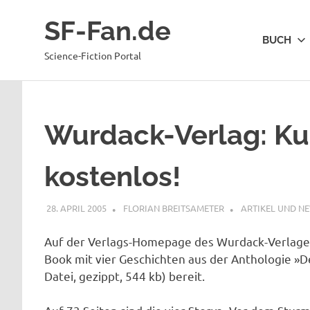
Zum
SF-Fan.de
Inhalt
BUCH
springen
Science-Fiction Portal
Wurdack-Verlag: Ku
kostenlos!
28. APRIL 2005
FLORIAN BREITSAMETER
ARTIKEL UND N
Auf der Verlags-Homepage des Wurdack-Verlage
Book mit vier Geschichten aus der Anthologie »
Datei, gezippt, 544 kb) bereit.