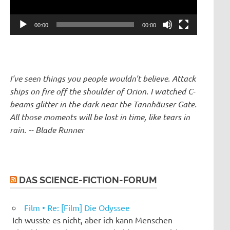
00:00
00:00
I've seen things you people wouldn't believe. Attack
ships on fire off the shoulder of Orion. I watched C-
beams glitter in the dark near the Tannhäuser Gate.
All those moments will be lost in time, like tears in
rain. -- Blade Runner
DAS SCIENCE-FICTION-FORUM
Film • Re: [Film] Die Odyssee
Ich wusste es nicht, aber ich kann Menschen