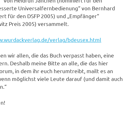
m“ von Heidrun Jänchen (nominiert für den
rbesserte Universalfernbedienung“ von Bernhard
iert für den DSFP 2005) und „Empfänger“
itz Preis 2005) versammelt.
w.wurdackverlag.de/verlag/bdeusex.html
en wir allen, die das Buch verpasst haben, eine
rn. Deshalb meine Bitte an alle, die das hier
 Forum, in dem ihr euch herumtreibt, mailt es an
wenn möglichst viele Leute darauf (und damit auch
n.“
n!