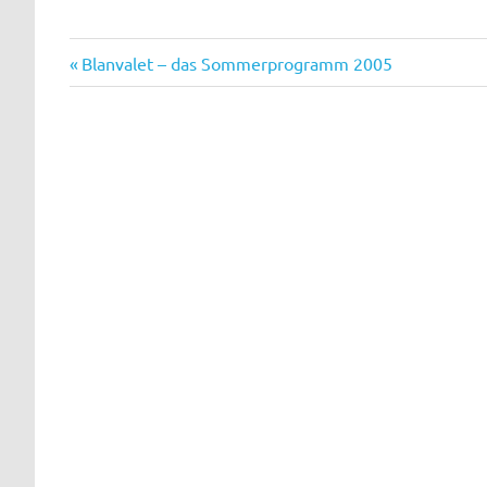
Buch
Vorheriger
Beitragsnavigation
Blanvalet – das Sommerprogramm 2005
Download
Beitrag:
Nominierung
Preise
Verlag
Wurdack