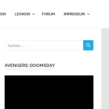
ION
LEXIKON
FORUM
IMPRESSUM
Suchen
SUCHEN
nach:
AVENGERS: DOOMSDAY
Video-
Player