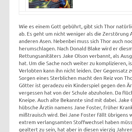
Wie es einem Gott gebührt, gibt sich Thor natür
ab. Es geht um nicht weniger als die Zerstörung 
anderen Asen. Nebenbei muss sich Thor auch noc
herumschlagen. Nach Donald Blake wird er dies
Rettungsanitäters Jake Olson verbannt, als Ausg
hat. Um die Sache noch weiter zu komplizieren, i
Verlobten kann ihn nicht leiden. Der Gegensatz 
Sorgen eines Sterblichen macht den Reiz von Th
Götter ist geradezu ein Kinderspiel gegen den Är
vergessen hat von der Schule abzuholen. Da flüch
Kneipe. Auch alte Bekannte sind mit dabei. Jake O
hübsche Ärztin namens Jane Foster, früher Krank
mißtrauisch wird. Bei Jane Foster fällt übrigen
extrem verlangsamten Stoffwechsel haben müssen
gealtert zu sein, hat aber in diesen vierzig Jahr