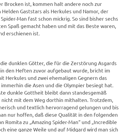
oßer Brocken ist, kommen halt andere noch zur
n Helden Gaststars als Herkules und Namor, der
 Spider-Man fast schon mickrig. So sind bisher sechs
bten Spaß gemacht haben und mit das Beste waren,
d erschienen ist.
 die dunklen Götter, die für die Zerstörung Asgards
in den Heften zuvor aufgebaut wurde, bricht im
it Herkules und zwei ehemaligen Gegnern das
 immerhin die Asen und die Olympier besiegt hat.
ste dunkle Gottheit bleibt dann standesgemäß
r nicht mit dem Weg dorthin mithalten. Trotzdem,
hnerisch und textlich hervorragend gelungen und bis
an nur hoffen, daß diese Qualität in den folgenden
n Romita zu „Amazing Spider-Man“ und „Incredible
noch eine ganze Weile und auf Midgard wird man sich