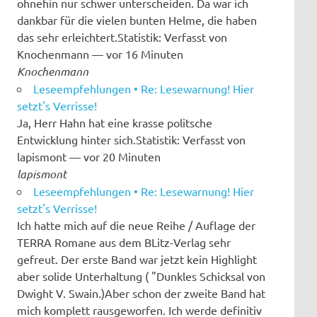
ohnehin nur schwer unterscheiden. Da war ich
dankbar für die vielen bunten Helme, die haben
das sehr erleichtert.Statistik: Verfasst von
Knochenmann — vor 16 Minuten
Knochenmann
Leseempfehlungen • Re: Lesewarnung! Hier
setzt's Verrisse!
Ja, Herr Hahn hat eine krasse politsche
Entwicklung hinter sich.Statistik: Verfasst von
lapismont — vor 20 Minuten
lapismont
Leseempfehlungen • Re: Lesewarnung! Hier
setzt's Verrisse!
Ich hatte mich auf die neue Reihe / Auflage der
TERRA Romane aus dem BLitz-Verlag sehr
gefreut. Der erste Band war jetzt kein Highlight
aber solide Unterhaltung ( "Dunkles Schicksal von
Dwight V. Swain.)Aber schon der zweite Band hat
mich komplett rausgeworfen. Ich werde definitiv