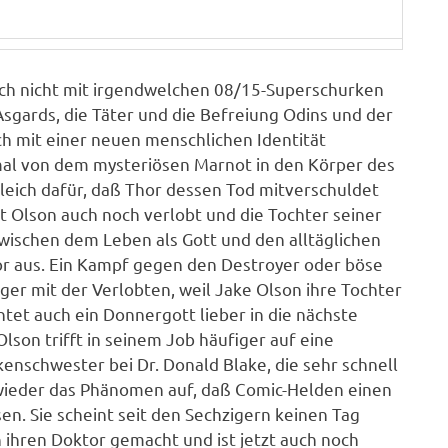
lich nicht mit irgendwelchen 08/15-Superschurken
Asgards, die Täter und die Befreiung Odins und der
h mit einer neuen menschlichen Identität
mal von dem mysteriösen Marnot in den Körper des
leich dafür, daß Thor dessen Tod mitverschuldet
st Olson auch noch verlobt und die Tochter seiner
zwischen dem Leben als Gott und den alltäglichen
or aus. Ein Kampf gegen den Destroyer oder böse
ger mit der Verlobten, weil Jake Olson ihre Tochter
tet auch ein Donnergott lieber in die nächste
lson trifft in seinem Job häufiger auf eine
enschwester bei Dr. Donald Blake, die sehr schnell
s wieder das Phänomen auf, daß Comic-Helden einen
. Sie scheint seit den Sechzigern keinen Tag
en ihren Doktor gemacht und ist jetzt auch noch