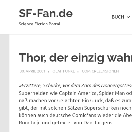
Zum
SF-Fan.de
Inhalt
BUCH
springen
Science-Fiction Portal
Thor, der einzig wah
30. APRIL 2001
OLAF FUNKE
COMICREZENSIONEN
»Erzittere, Schurke, vor dem Zorn des Donnergottes
Superhelden wie Captain America, Spider Man od
naß machen vor Gelächter. Ein Glück, daß es zu
gibt, der mit solchen Sätzen Superschurken noch
können auch deutsche Comicfans wieder die Abe
Romita jr. und getextet von Dan Jurgens.