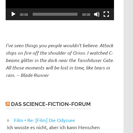
00:00
00:00
I've seen things you people wouldn't believe. Attack
ships on fire off the shoulder of Orion. I watched C-
beams glitter in the dark near the Tannhäuser Gate.
All those moments will be lost in time, like tears in
rain. -- Blade Runner
DAS SCIENCE-FICTION-FORUM
Film • Re: [Film] Die Odyssee
Ich wusste es nicht, aber ich kann Menschen