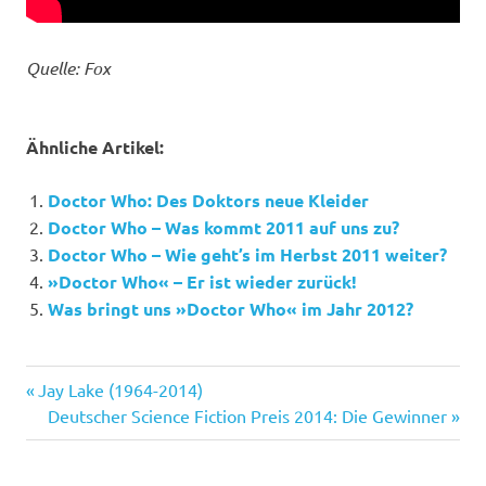
Quelle: Fox
Ähnliche Artikel:
Doctor Who: Des Doktors neue Kleider
Doctor Who – Was kommt 2011 auf uns zu?
Doctor Who – Wie geht’s im Herbst 2011 weiter?
»Doctor Who« – Er ist wieder zurück!
Was bringt uns »Doctor Who« im Jahr 2012?
Clara
Vorheriger
Beitragsnavigation
Jay Lake (1964-2014)
Oswald
Beitrag:
Nächster
Deutscher Science Fiction Preis 2014: Die Gewinner
Doctor
Beitrag:
Who