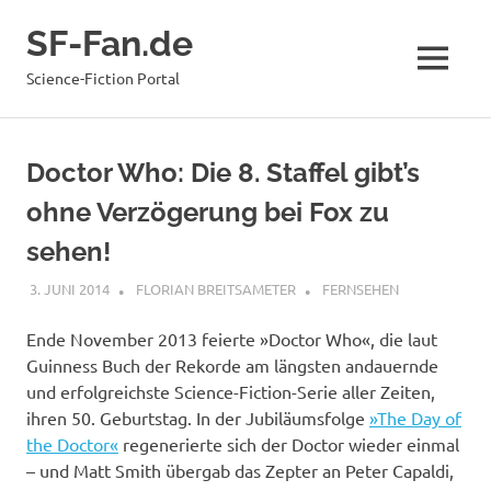
Zum
SF-Fan.de
Inhalt
springen
MENÜ
Science-Fiction Portal
Doctor Who: Die 8. Staffel gibt’s
ohne Verzögerung bei Fox zu
sehen!
3. JUNI 2014
FLORIAN BREITSAMETER
FERNSEHEN
Ende November 2013 feierte »Doctor Who«, die laut
Guinness Buch der Rekorde am längsten andauernde
und erfolgreichste Science-Fiction-Serie aller Zeiten,
ihren 50. Geburtstag. In der Jubiläumsfolge
»The Day of
the Doctor«
regenerierte sich der Doctor wieder einmal
– und Matt Smith übergab das Zepter an Peter Capaldi,