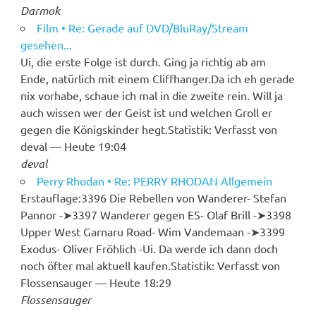
Darmok
Film • Re: Gerade auf DVD/BluRay/Stream
gesehen...
Ui, die erste Folge ist durch. Ging ja richtig ab am
Ende, natürlich mit einem Cliffhanger.Da ich eh gerade
nix vorhabe, schaue ich mal in die zweite rein. Will ja
auch wissen wer der Geist ist und welchen Groll er
gegen die Königskinder hegt.Statistik: Verfasst von
deval — Heute 19:04
deval
Perry Rhodan • Re: PERRY RHODAN Allgemein
Erstauflage:3396 Die Rebellen von Wanderer- Stefan
Pannor -➤︎3397 Wanderer gegen ES- Olaf Brill -➤︎3398
Upper West Garnaru Road- Wim Vandemaan -➤︎3399
Exodus- Oliver Fröhlich -Ui. Da werde ich dann doch
noch öfter mal aktuell kaufen.Statistik: Verfasst von
Flossensauger — Heute 18:29
Flossensauger