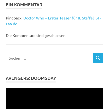
Fox
EIN KOMMENTAR
Channel
Jenna
Pingback:
Doctor Who – Erster Teaser für 8. Staffel |SF-
Coleman
Fan.de
Peter
Capaldi
Die Kommentare sind geschlossen.
Suchen
SUCHEN
nach:
AVENGERS: DOOMSDAY
Video-
Player