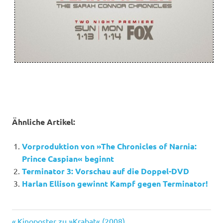
Ähnliche Artikel:
Vorproduktion von »The Chronicles of Narnia:
Prince Caspian« beginnt
Terminator 3: Vorschau auf die Doppel-DVD
Harlan Ellison gewinnt Kampf gegen Terminator!
Connor
Vorheriger
Kinoposter zu »Krabat« (2008)