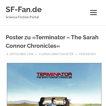
Zum
SF-Fan.de
Inhalt
springen
MENÜ
Science-Fiction Portal
Poster zu »Terminator – The Sarah
Connor Chronicles«
6. SEPTEMBER 2008
FLORIAN BREITSAMETER
FERNSEHEN