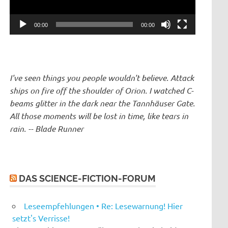
00:00
00:00
I've seen things you people wouldn't believe. Attack
ships on fire off the shoulder of Orion. I watched C-
beams glitter in the dark near the Tannhäuser Gate.
All those moments will be lost in time, like tears in
rain. -- Blade Runner
DAS SCIENCE-FICTION-FORUM
Leseempfehlungen • Re: Lesewarnung! Hier
setzt's Verrisse!