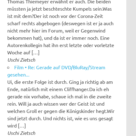
Thomas Thiemeyer erwähnt er auch. Die beiden
müssten ja jetzt beschteschte Kumpels sein.Was
ist mit dem?Der ist noch vor der Corona-Zeit
scharf rechts abgebogen (deswegen ist er ja auch
nicht mehr hier im Forum, weil er Gegenwind
bekommen hat), und da ist er immer noch. Eine
Autorenkollegin hat ihn erst letzte oder vorletzte
Woche auf […]
Uschi Zietsch
Film • Re: Gerade auf DVD/BluRay/Stream
gesehen...
Ui, die erste Folge ist durch. Ging ja richtig ab am
Ende, natürlich mit einem Cliffhanger.Da ich eh
gerade nix vorhabe, schaue ich mal in die zweite
rein. Will ja auch wissen wer der Geist ist und
welchen Groll er gegen die Königskinder hegt.Wir
sind jetzt durch. Und nichts ist, wie es uns gesagt
wird […]
Uschi Zietsch