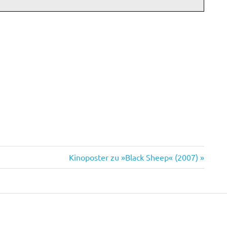
Nächster
Kinoposter zu »Black Sheep« (2007)
Beitrag: