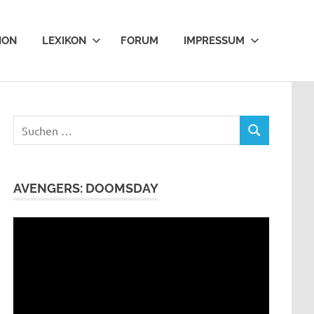
ION
LEXIKON
FORUM
IMPRESSUM
Suchen
SUCHEN
nach:
AVENGERS: DOOMSDAY
Video-
Player