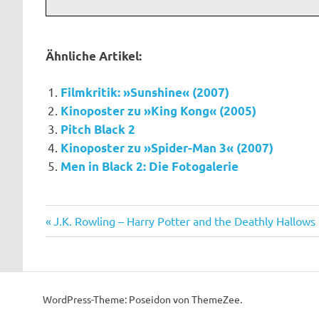
Ähnliche Artikel:
Filmkritik: »Sunshine« (2007)
Kinoposter zu »King Kong« (2005)
Pitch Black 2
Kinoposter zu »Spider-Man 3« (2007)
Men in Black 2: Die Fotogalerie
Black
Vorheriger
Beitragsnavigation
J.K. Rowling – Harry Potter and the Deathly Hallows
Neuseeland
Beitrag:
Schafe
Sheep
WordPress-Theme: Poseidon von ThemeZee.
Weta