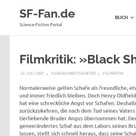
Zum
SF-Fan.de
Inhalt
BUCH
springen
Science-Fiction Portal
Filmkritik: »Black 
22. JULI 2007
FLORIAN BREITSAMETER
FILMKRITIK
Normalerweise gelten Schafe als freundliche, etw
und immer friedlich bleiben. Doch Henry Oldfiel
hat eine schreckliche Angst vor Schafen. Deshalb i
zurückzukehren, die nach dem Tod seines Vaters s
tierliebende Bruder Angus übernommen hat. Denn
genverändertes Schaf aus dem Labors seines Bru
lassen, stellt sich schnell heraus, dass seine Sc