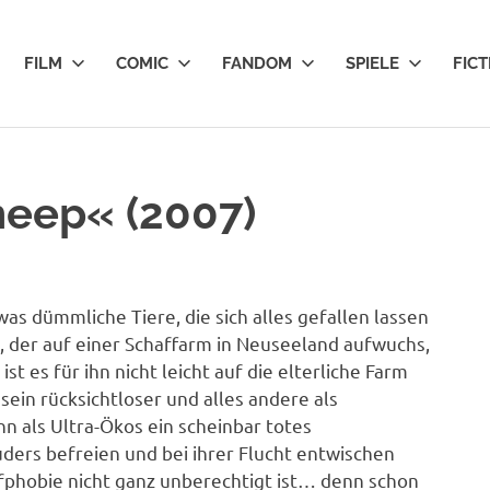
FILM
COMIC
FANDOM
SPIELE
FICT
Sheep« (2007)
as dümmliche Tiere, die sich alles gefallen lassen
d, der auf einer Schaffarm in Neuseeland aufwuchs,
st es für ihn nicht leicht auf die elterliche Farm
ein rücksichtloser und alles andere als
 als Ultra-Ökos ein scheinbar totes
ders befreien und bei ihrer Flucht entwischen
hafphobie nicht ganz unberechtigt ist… denn schon