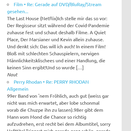
Film • Re: Gerade auf DVD/BluRay/Stream
gesehen...
The Last House (Netflix)Ich stelle mir das so vor:
Der Regisseur sitzt während der Covid-Pandemie
zuhause fest und schaut deshalb Filme. A Quiet
Place, Der Marsianer und Kevin allein zuhause.
Und denkt sich: Das will ich auch! In einem Film!
Bloß mit schlechten Schauspielern, nervigen
Männlichkeitsklischees und einer Handlung, die
keinen Sinn ergibt!Und so wurde […]
Naut
Perry Rhodan • Re: PERRY RHODAN
Allgemein
99er Band von 'nem Fröhlich, auch gut (weiss gar
nicht was mich erwartet, aber lobe schonmal
vorab die Chuzpe ihn zu lassen).98er gibt dem
Mann vom Mond die Chance so richtig
aufzudrehen, erst recht bei dem Albumtitel, sorry
Hefttitel.Triggert mich gerade ganz schön, gerade