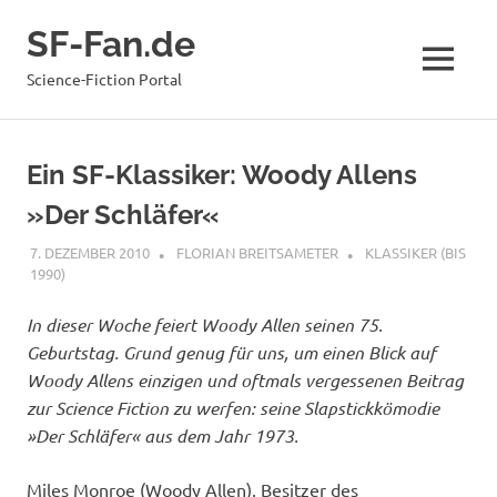
Zum
SF-Fan.de
Inhalt
springen
MENÜ
Science-Fiction Portal
Ein SF-Klassiker: Woody Allens
»Der Schläfer«
7. DEZEMBER 2010
FLORIAN BREITSAMETER
KLASSIKER (BIS
1990)
In dieser Woche feiert Woody Allen seinen 75.
Geburtstag. Grund genug für uns, um einen Blick auf
Woody Allens einzigen und oftmals vergessenen Beitrag
zur Science Fiction zu werfen: seine Slapstickkömodie
»Der Schläfer« aus dem Jahr 1973.
Miles Monroe (Woody Allen), Besitzer des