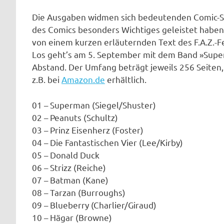
Die Ausgaben widmen sich bedeutenden Comic-Ser
des Comics besonders Wichtiges geleistet haben.
von einem kurzen erläuternden Text des F.A.Z.-F
Los geht’s am 5. September mit dem Band »Supe
Abstand. Der Umfang beträgt jeweils 256 Seiten, d
z.B. bei
Amazon.de
erhältlich.
01 – Superman (Siegel/Shuster)
02 – Peanuts (Schultz)
03 – Prinz Eisenherz (Foster)
04 – Die Fantastischen Vier (Lee/Kirby)
05 – Donald Duck
06 – Strizz (Reiche)
07 – Batman (Kane)
08 – Tarzan (Burroughs)
09 – Blueberry (Charlier/Giraud)
10 – Hägar (Browne)