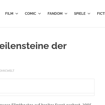
FILM
COMIC
FANDOM
SPIELE
FICT
eilensteine der
COMICWELT
sere Filmtheater auf breiter Front erobert. 2005