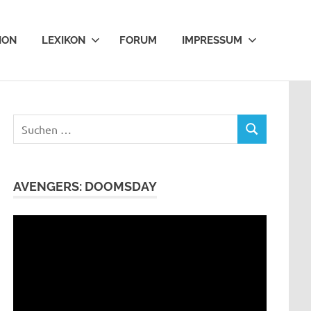
ION
LEXIKON
FORUM
IMPRESSUM
Suchen
SUCHEN
nach:
AVENGERS: DOOMSDAY
Video-
Player