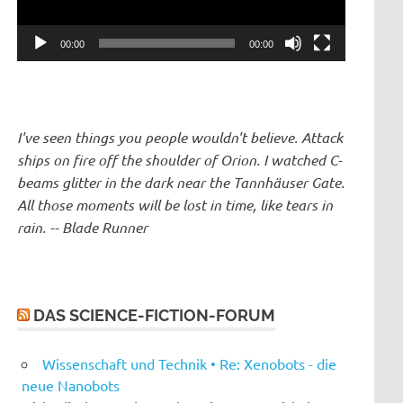
00:00
00:00
I've seen things you people wouldn't believe. Attack
ships on fire off the shoulder of Orion. I watched C-
beams glitter in the dark near the Tannhäuser Gate.
All those moments will be lost in time, like tears in
rain. -- Blade Runner
DAS SCIENCE-FICTION-FORUM
Wissenschaft und Technik • Re: Xenobots - die
neue Nanobots