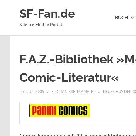
Zum
SF-Fan.de
Inhalt
BUCH
springen
Science-Fiction Portal
F.A.Z.-Bibliothek »M
Comic-Literatur«
27. JULI 2005
FLORIAN BREITSAMETER
NEUES AUS DER 
Comics haben unsere Städte, unsere Mode und un