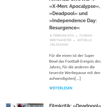
»X-Men: Apocalypse«,
»Deadpool« und
»Independence Day:
Resurgence«
8. FEBRUAR 2016
FLORIAN
BREITSAMETER
AKTUELLE
MELDUNGEN
Für die einen ist der Super
Bowl das Football-Ereignis des
Jahres, für die anderen die
teuerste Werbepause mit den
aufwendigsten[…]
WEITERLESEN
Filmkritik: »Deadpool«