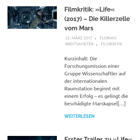
Filmkritik: »Life«
(2017) – Die Killerzelle
vom Mars
22. MÄRZ 2017
FLORIAN
BREITSAMETER
FILMKRITIK
Kurzinhalt: Die
Forschungsmission einer
Gruppe Wissenschaftler auf
der internationalen
Raumstation beginnt mit
einem Erfolg – es gelingt die
beschädigte Marskapsel[…]
WEITERLESEN
Erster Trailer zu »Life«