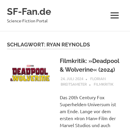
Zum
SF-Fan.de
Inhalt
springen
MENÜ
Science-Fiction Portal
SCHLAGWORT:
RYAN REYNOLDS
Filmkritik: »Deadpool
& Wolverine« (2024)
24. JULI 2024
FLORIAN
BREITSAMETER
FILMKRITIK
Das 20th Century Fox
Superhelden-Universum ist
am Ende. Lange vor dem
ersten »Iron Man«-Film der
Marvel Studios und auch