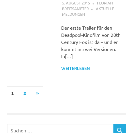
5. AUGUST 2015
FLORIAN
BREITSAMETER
AKTUELLE
MELDUNGEN
Der erste Trailer für den
Deadpool-Kinofilm von 20th
Century Fox ist da – und er
kommt in zwei Versionen.
In[…]
WEITERLESEN
Seitennummerierung
NÄCHSTE
1
2
»
BEITRÄGE
der
Beiträge
Suchen
SUCHEN