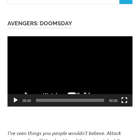
nach:
AVENGERS: DOOMSDAY
Video-
Player
00:00
00:00
I've seen things you people wouldn't believe. Attack