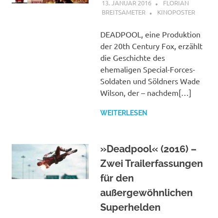
13. JANUAR 2016
FLORIAN
BREITSAMETER
KINOPOSTER
DEADPOOL, eine Produktion
der 20th Century Fox, erzählt
die Geschichte des
ehemaligen Special-Forces-
Soldaten und Söldners Wade
Wilson, der – nachdem[…]
WEITERLESEN
»Deadpool« (2016) –
Zwei Trailerfassungen
für den
außergewöhnlichen
Superhelden