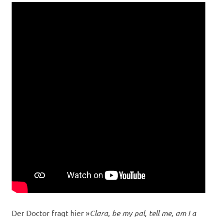
Der Doctor fragt hier »
Clara, be my pal, tell me, am I a