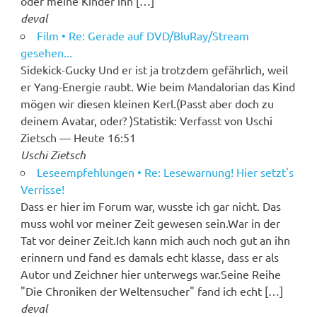
oder meine Kinder ihn […]
deval
Film • Re: Gerade auf DVD/BluRay/Stream
gesehen...
Sidekick-Gucky Und er ist ja trotzdem gefährlich, weil
er Yang-Energie raubt. Wie beim Mandalorian das Kind
mögen wir diesen kleinen Kerl.(Passt aber doch zu
deinem Avatar, oder? )Statistik: Verfasst von Uschi
Zietsch — Heute 16:51
Uschi Zietsch
Leseempfehlungen • Re: Lesewarnung! Hier setzt's
Verrisse!
Dass er hier im Forum war, wusste ich gar nicht. Das
muss wohl vor meiner Zeit gewesen sein.War in der
Tat vor deiner Zeit.Ich kann mich auch noch gut an ihn
erinnern und fand es damals echt klasse, dass er als
Autor und Zeichner hier unterwegs war.Seine Reihe
"Die Chroniken der Weltensucher" fand ich echt […]
deval