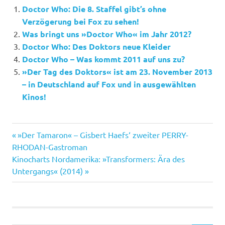
Doctor Who: Die 8. Staffel gibt’s ohne
Verzögerung bei Fox zu sehen!
Was bringt uns »Doctor Who« im Jahr 2012?
Doctor Who: Des Doktors neue Kleider
Doctor Who – Was kommt 2011 auf uns zu?
»Der Tag des Doktors« ist am 23. November 2013
– in Deutschland auf Fox und in ausgewählten
Kinos!
Clara
Vorheriger
Beitragsnavigation
»Der Tamaron« – Gisbert Haefs‘ zweiter PERRY-
Oswald
Beitrag:
RHODAN-Gastroman
Doctor
Nächster
Kinocharts Nordamerika: »Transformers: Ära des
Who
Beitrag:
Untergangs« (2014)
Jenna
Coleman
Matt
Smith