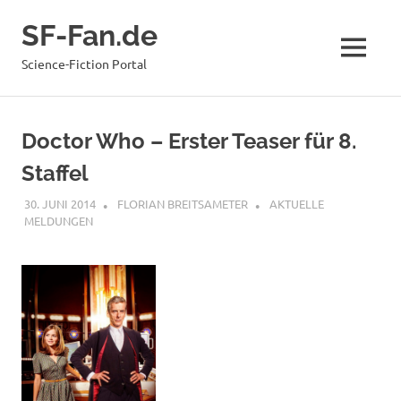
Zum
SF-Fan.de
Inhalt
springen
MENÜ
Science-Fiction Portal
Doctor Who – Erster Teaser für 8.
Staffel
30. JUNI 2014
FLORIAN BREITSAMETER
AKTUELLE
MELDUNGEN