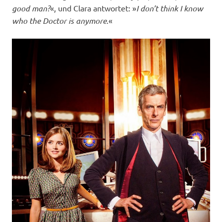
good man?
«, und Clara antwortet: »
I don’t think I know
who the Doctor is anymore
.«