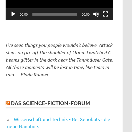
00:00
00:00
I've seen things you people wouldn't believe. Attack
ships on fire off the shoulder of Orion. I watched C-
beams glitter in the dark near the Tannhäuser Gate.
All those moments will be lost in time, like tears in
rain. -- Blade Runner
DAS SCIENCE-FICTION-FORUM
Wissenschaft und Technik • Re: Xenobots - die
neue Nanobots