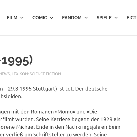
FILM
COMIC
FANDOM
SPIELE
FICT
-1995)
 NEWS
,
LEXIKON: SCIENCE FICTION
– 29.8.1995 Stuttgart) ist tot. Der deutsche
ebsleiden.
 Dingen mit den Romanen »Momo« und »Die
erfilmt wurden. Seine Karriere begann der 1929 als
borene Michael Ende in den Nachkriegsjahren beim
er verließ um Schriftsteller zu werden. Seine