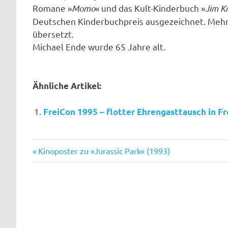
Romane »
Momo
« und das Kult-Kinderbuch »
Jim K
Deutschen Kinderbuchpreis ausgezeichnet. Mehr
übersetzt.
Michael Ende wurde 65 Jahre alt.
Ähnliche Artikel:
FreiCon 1995 – flotter Ehrengasttausch in Fr
Michael
Vorheriger
Beitragsnavigation
Kinoposter zu »Jurassic Park« (1993)
Ende
Beitrag:
Momo