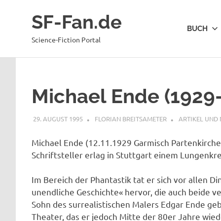
Zum
SF-Fan.de
Inhalt
BUCH
springen
Science-Fiction Portal
Michael Ende (1929
29. AUGUST 1995
FLORIAN BREITSAMETER
ARTIKEL UND
Michael Ende (12.11.1929 Garmisch Partenkirchen 
Schriftsteller erlag in Stuttgart einem Lungenkr
Im Bereich der Phantastik tat er sich vor allen
unendliche Geschichte« hervor, die auch beide v
Sohn des surrealistischen Malers Edgar Ende ge
Theater, das er jedoch Mitte der 80er Jahre wied