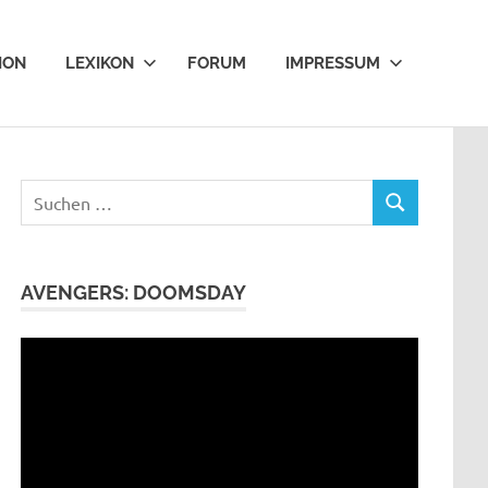
ION
LEXIKON
FORUM
IMPRESSUM
Suchen
SUCHEN
nach:
AVENGERS: DOOMSDAY
Video-
Player